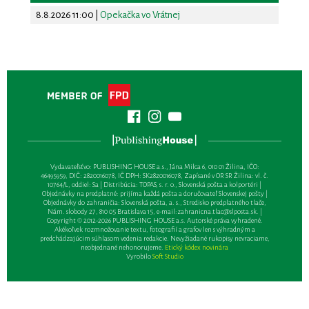
8.8.2026 11:00
|
Opekačka vo Vrátnej
Vydavateľsťvo: PUBLISHING HOUSE a.s., Jána Milca 6, 010 01 Žilina, IČO:
46495959, DIČ: 2820016078, IČ DPH: SK2820016078, Zapísané v OR SR Žilina: vl. č.
10764/L, oddiel: Sa | Distribúcia: TOPAS, s. r. o., Slovenská pošta a kolportéri |
Objednávky na predplatné: prijíma každá pošta a doručovateľ Slovenskej pošty |
Objednávky do zahraničia: Slovenská pošta, a. s., Stredisko predplatného tlače,
Nám. slobody 27, 810 05 Bratislava 15, e-mail:
zahranicna.tlac@slposta.sk
. |
Copyright © 2012-2026 PUBLISHING HOUSE a.s. Autorské práva vyhradené.
Akékoľvek rozmnožovanie textu, fotografií a grafov len s výhradným a
predchádzajúcim súhlasom vedenia redakcie. Nevyžiadané rukopisy nevraciame,
neobjednané nehonorujeme.
Etický kódex novinára
Vyrobilo
Soft Studio