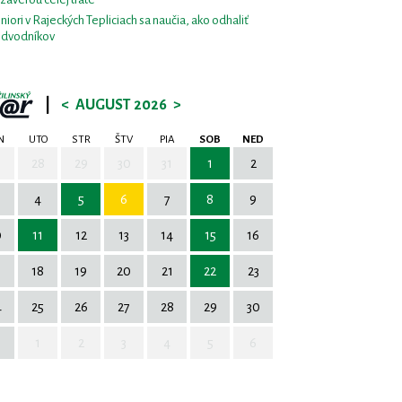
niori v Rajeckých Tepliciach sa naučia, ako odhaliť
dvodníkov
|
<
AUGUST 2026
>
N
UTO
STR
ŠTV
PIA
SOB
NED
7
28
29
30
31
1
2
4
5
6
7
8
9
0
11
12
13
14
15
16
7
18
19
20
21
22
23
4
25
26
27
28
29
30
1
2
3
4
5
6