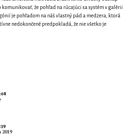
o komunikovať, že pohľad na rúcajúci sa systém v galérii
ónií je pohľadom na náš vlastný pád a medzera, ktorá
itívne nedokončené predpokladá, že nie všetko je
:08
e
:39
a 2019