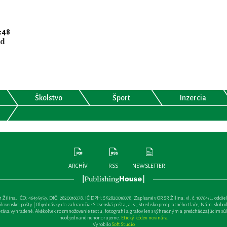
:48
nd
Školstvo
Šport
Inzercia
ARCHÍV
RSS
NEWSLETTER
lina, IČO: 46495959, DIČ: 2820016078, IČ DPH: SK2820016078, Zapísané v OR SR Žilina: vl. č. 10764/L, oddiel: Sa 
ovenskej pošty | Objednávky do zahraničia: Slovenská pošta, a. s., Stredisko predplatného tlače, Nám. slobody 
va vyhradené. Akékoľvek rozmnožovanie textu, fotografií a grafov len s výhradným a predchádzajúcim sú
neobjednané nehonorujeme.
Etický kódex novinára
Vyrobilo
Soft Studio