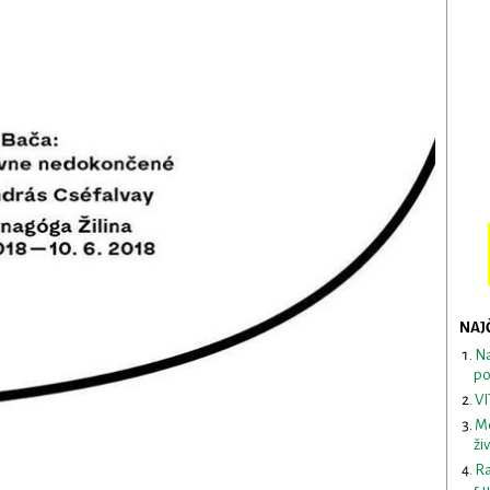
NAJ
Na
po
VI
Me
ži
Ra
s 