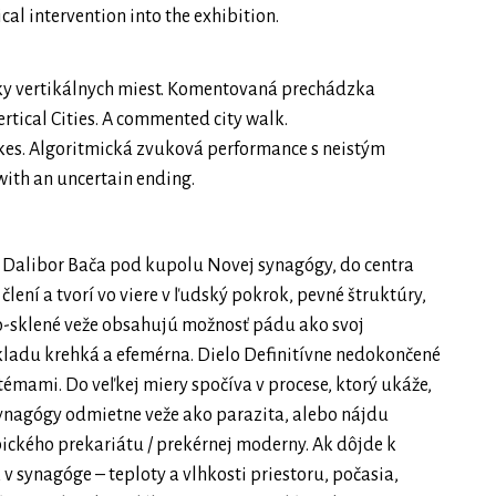
ical intervention into the exhibition.
atky vertikálnych miest. Komentovaná prechádzka
rtical Cities. A commented city walk.
kes. Algoritmická zvuková performance s neistým
ith an uncertain ending.
dne Dalibor Bača pod kupolu Novej synagógy, do centra
člení a tvorí vo viere v ľudský pokrok, pevné štruktúry,
o-sklené veže obsahujú možnosť pádu ako svoj
ákladu krehká a efemérna. Dielo Definitívne nedokončené
mami. Do veľkej miery spočíva v procese, ktorý ukáže,
 synagógy odmietne veže ako parazita, alebo nájdu
pického prekariátu / prekérnej moderny. Ak dôjde k
 synagóge – teploty a vlhkosti priestoru, počasia,