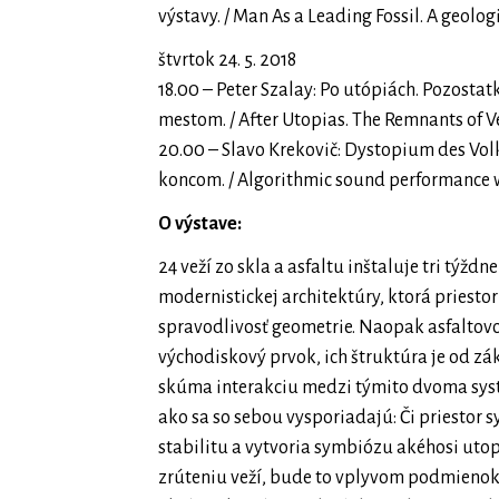
výstavy. / Man As a Leading Fossil. A geolog
štvrtok 24. 5. 2018
18.00 – Peter Szalay: Po utópiách. Pozost
mestom. / After Utopias. The Remnants of Ve
20.00 – Slavo Krekovič: Dystopium des Vol
koncom. / Algorithmic sound performance w
O výstave:
24 veží zo skla a asfaltu inštaluje tri týž
modernistickej architektúry, ktorá priestor 
spravodlivosť geometrie. Naopak asfaltov
východiskový prvok, ich štruktúra je od z
skúma interakciu medzi týmito dvoma systé
ako sa so sebou vysporiadajú: Či priestor
stabilitu a vytvoria symbiózu akéhosi uto
zrúteniu veží, bude to vplyvom podmienok v