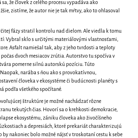
á sa, že človek z celého procesu vypadáva ako
ie, zistíme, že autor nie je tak mŕtvy, ako to ohlasoval
čitej fázy stratil kontrolu nad dielom. Ale viedla k tomu
í: Vybral sklo s určitými materiálovými vlastnosťami,
ore. Asfalt namiešal tak, aby z jeho tvrdosti a teploty
 počas dvoch mesiacov zrútia. Autorstvo tu spočíva v
ytvára pomerne silnú autorskú pozíciu. Túto
 Naopak, narába s ňou ako s provokatívnou,
tavení človeka v ekosystéme či budúcnosti planéty s
má podľa všetkého spočítané.
povoľujúcej štruktúre je možné nachádzať rôzne
ranu tekutých čias. Hovorí sa o krehkosti demokracie,
lapse ekosystému, zániku človeka ako živočíšneho
úzkostiach a depresiách, ktoré prekariát charakterizujú
o by nakoniec bolo možné nájsť v troskotaní cestu k sebe