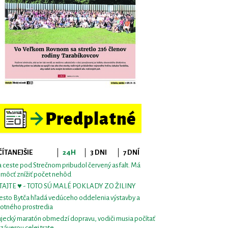
ČÍTANEJŠIE
24H
3 DNI
7 DNÍ
 ceste pod Strečnom pribudol červený asfalt. Má
môcť znížiť počet nehôd
TAJTE ♥ - TOTO SÚ MALÉ POKLADY ZO ŽILINY
sto Bytča hľadá vedúceho oddelenia výstavby a
votného prostredia
jecký maratón obmedzí dopravu, vodiči musia počítať
uzáverou celej trate