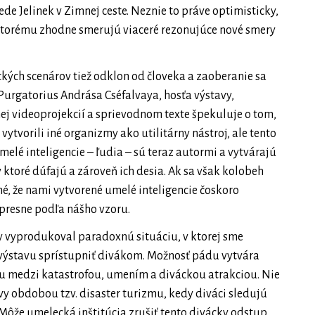
iede Jelinek v Zimnej ceste. Neznie to práve optimisticky,
ktorému zhodne smerujú viaceré rezonujúce nové smery
ých scenárov tiež odklon od človeka a zaoberanie sa
urgatorius Andrása Cséfalvaya, hosťa výstavy,
lnej videoprojekcií a sprievodnom texte špekuluje o tom,
 vytvorili iné organizmy ako utilitárny nástroj, ale tento
umelé inteligencie – ľudia – sú teraz autormi a vytvárajú
v ktoré dúfajú a zároveň ich desia. Ak sa však kolobeh
, že nami vytvorené umelé inteligencie čoskoro
presne podľa nášho vzoru.
y vyprodukoval paradoxnú situáciu, v ktorej sme
 výstavu sprístupniť divákom. Možnosť pádu vytvára
ou medzi katastrofou, umením a diváckou atrakciou. Nie
avy obdobou tzv. disaster turizmu, kedy diváci sledujú
Môže umelecká inštitúcia zrušiť tento divácky odstup