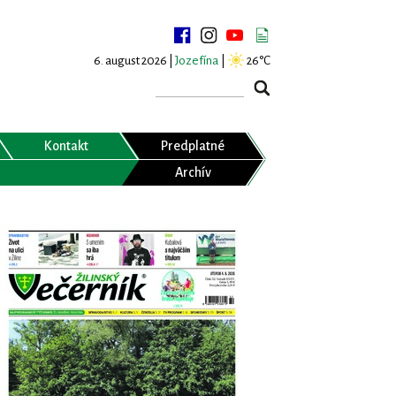
6. august 2026 |
Jozefína
|
26°C
Kontakt
Predplatné
Archív