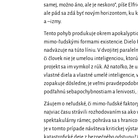
samej, možno áno, ale je neskoro“, píše Elfr
ale pád sa zdá byť novým horizontom, ku 
a –izmy.
Tento pohyb produkuje okrem apokalyptick
mimo-ľudskými formami existencie. Dielo P
nadväzuje na túto líniu. V dvojitej parale
či človek nie je umelou inteligenciou, ktorú
projekt sa im vymkol z rúk. Až natoľko, že 
vlastné diela a vlastné umelé inteligencie, 
zopakuje dôsledne, je veľmi pravdepodobné
podľahnú sebapochybnostiam a lenivosti, 
Záujem o neľudské, či mimo-ľudské faktor
najviac času strávili rozhodovaním sa ako
spektakulárny rámec, pohráva sa s hranic
je v tomto prípade návšteva kritickej výst
katastrofické deje z bezpečného odstupu? 