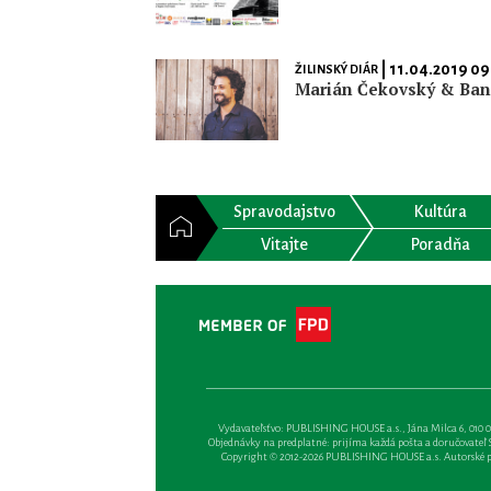
| 11.04.2019 09
ŽILINSKÝ DIÁR
Marián Čekovský & Ba
Spravodajstvo
Kultúra
Vitajte
Poradňa
Vydavateľsťvo: PUBLISHING HOUSE a.s., Jána Milca 6, 010 01 Ži
Objednávky na predplatné: prijíma každá pošta a doručovateľ Sl
Copyright © 2012-2026 PUBLISHING HOUSE a.s. Autorské prá