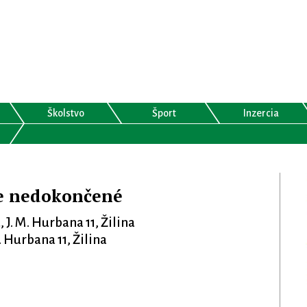
Školstvo
Šport
Inzercia
ne nedokončené
 J. M. Hurbana 11, Žilina
 Hurbana 11, Žilina