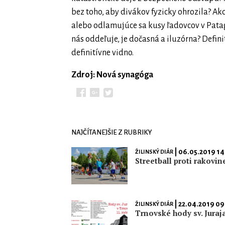
bez toho, aby divákov fyzicky ohrozila? Ak
alebo odlamujúce sa kusy ľadovcov v Patag
nás oddeľuje, je dočasná a iluzórna? Defin
definitívne vidno.
Zdroj: Nová synagóga
NAJČÍTANEJŠIE Z RUBRIKY
| 06.05.2019 14
ŽILINSKÝ DIÁR
Streetball proti rakovin
| 22.04.2019 09
ŽILINSKÝ DIÁR
Trnovské hody sv. Juraj