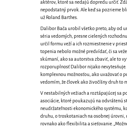
aktérov, ktoré sa nedajú dopredu určiť. Zd
nepodstatný prvok. Ale keď sa pozrieme bližš
už Roland Barthes.
Dalibor Bača urobil všetko preto, aby od ur
séria vedomých, presne cielených rozhodnut
určil formu veží a ich rozmiestnenie v priest
topenia nebolo možné predvídať, či sa veže
skúmaní, ako sa autorstva zbaviť, ale to v
rozporuplnosť Dalibor nijako nevytesňuje.
komplexnou možnosťou, ako uvažovať o pos
vedomím, že človek ako živočíšny druh to 
V nestabilných vežiach a roztápajúcej sa 
asociácie, ktoré poukazujú na odvrátenú st
neudržateľnosti ekonomického systému, ko
druhu, o troskotaniach na osobnej úrovni, 
rovnako ako flexibilita a sieťovanie. „Možn