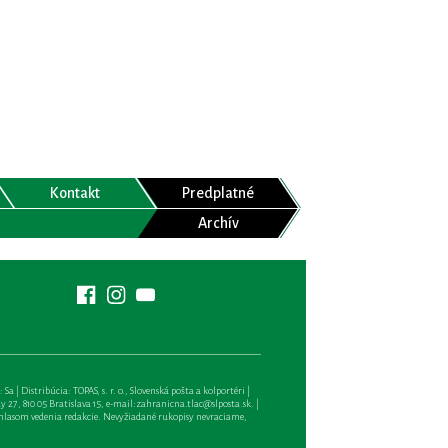
Kontakt
Predplatné
Archív
| Distribúcia: TOPAS, s. r. o., Slovenská pošta a kolportéri |
27, 810 05 Bratislava 15, e-mail:
zahranicna.tlac@slposta.sk
. |
hlasom vedenia redakcie. Nevyžiadané rukopisy nevraciame,