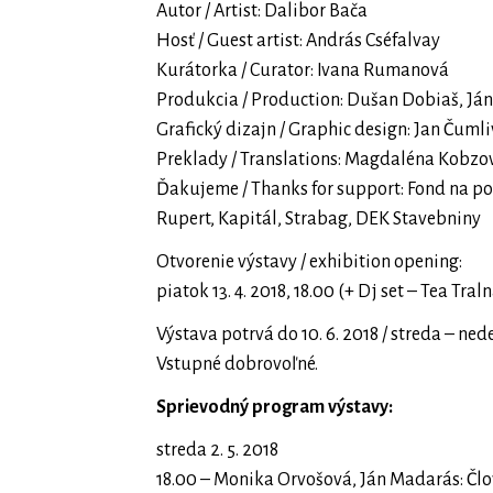
Autor / Artist: Dalibor Bača
Hosť / Guest artist: András Cséfalvay
Kurátorka / Curator: Ivana Rumanová
Produkcia / Production: Dušan Dobiaš, Ján
Grafický dizajn / Graphic design: Jan Čumli
Preklady / Translations: Magdaléna Kobzo
Ďakujeme / Thanks for support: Fond na po
Rupert, Kapitál, Strabag, DEK Stavebniny
Otvorenie výstavy / exhibition opening:
piatok 13. 4. 2018, 18.00 (+ Dj set – Tea Tral
Výstava potrvá do 10. 6. 2018 / streda – nede
Vstupné dobrovoľné.
Sprievodný program výstavy:
streda 2. 5. 2018
18.00 – Monika Orvošová, Ján Madarás: Čl