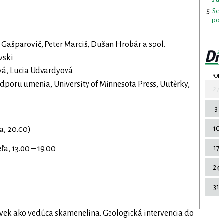
Se
po
 Gašparovič, Peter Marciš, Dušan Hrobár a spol.
vski
vá, Lucia Udvardyová
PO
dporu umenia, University of Minnesota Press, Uutěrky,
2
3
1
na, 20.00)
1
ľa, 13.00 – 19.00
2
31
ovek ako vedúca skamenelina. Geologická intervencia do