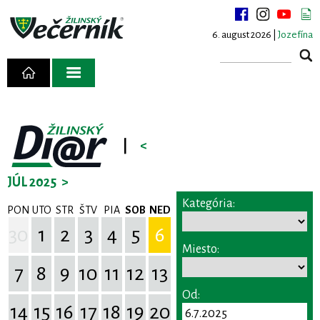
6. august 2026 |
Jozefína
|
<
JÚL 2025
>
Kategória:
PON
UTO
STR
ŠTV
PIA
SOB
NED
30
1
2
3
4
5
6
Miesto:
7
8
9
10
11
12
13
Od:
14
15
16
17
18
19
20