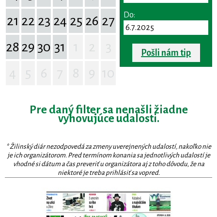
Do:
21
22
23
24
25
26
27
28
29
30
31
1
2
3
Pošli nám tip
4
5
6
7
8
9
10
Pre daný filter sa nenašli žiadne
vyhovujúce udalosti.
* Žilinský diár nezodpovedá za zmeny uverejnených udalostí, nakoľko nie
je ich organizátorom. Pred termínom konania sa jednotlivých udalostí je
vhodné si dátum a čas preveriť u organizátora aj z toho dôvodu, že na
niektoré je treba prihlásiť sa vopred.