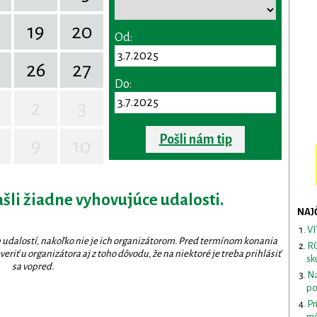
19
20
Od:
26
27
Do:
2
3
Pošli nám tip
9
10
ašli žiadne vyhovujúce udalosti.
NAJ
VI
 udalostí, nakoľko nie je ich organizátorom. Pred termínom konania
RO
eriť u organizátora aj z toho dôvodu, že na niektoré je treba prihlásiť
sk
sa vopred.
Na
po
Pr
mô