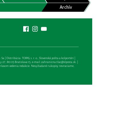
Archív
| Distribúcia: TOPAS, s. r. o., Slovenská pošta a kolportéri |
27, 810 05 Bratislava 15, e-mail:
zahranicna.tlac@slposta.sk
. |
hlasom vedenia redakcie. Nevyžiadané rukopisy nevraciame,