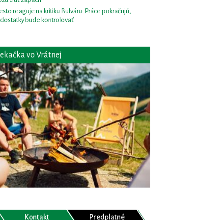
sto reaguje na kritiku Bulváru: Práce pokračujú,
dostatky bude kontrolovať
ekačka vo Vrátnej
Kontakt
Predplatné