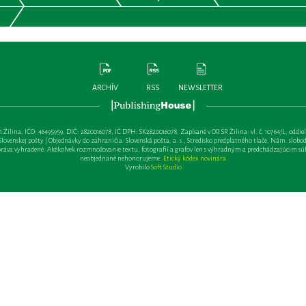
ARCHÍV
RSS
NEWSLETTER
lina, IČO: 46495959, DIČ: 2820016078, IČ DPH: SK2820016078, Zapísané v OR SR Žilina: vl. č. 10764/L, oddiel: Sa 
ovenskej pošty | Objednávky do zahraničia: Slovenská pošta, a. s., Stredisko predplatného tlače, Nám. slobody 
va vyhradené. Akékoľvek rozmnožovanie textu, fotografií a grafov len s výhradným a predchádzajúcim sú
neobjednané nehonorujeme.
Etický kódex novinára
Vyrobilo
Soft Studio