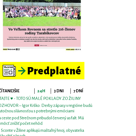
ČÍTANEJŠIE
24H
3 DNI
7 DNÍ
TAJTE ♥ - TOTO SÚ MALÉ POKLADY ZO ŽILINY
ZHOVOR – Igor Krško: Derby zápasy v regióne budú
utočnou slávnosťou s potrebnými emóciami
 ceste pod Strečnom pribudol červený asfalt. Má
môcť znížiť počet nehôd
i Sconte v Žiline aplikujú maštaľný hnoj, obyvatelia
žu cítiť zápach