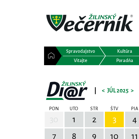
Spravodajstvo
Kultúra
Vitajte
Poradňa
|
<
JÚL 2025
>
PON
UTO
STR
ŠTV
PIA
30
1
2
3
4
7
8
9
10
11