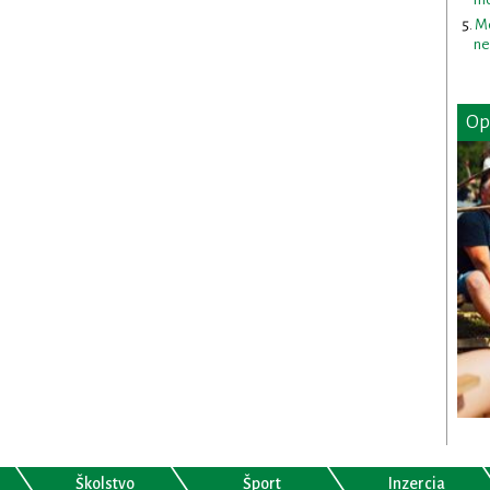
Me
ne
Op
Školstvo
Šport
Inzercia