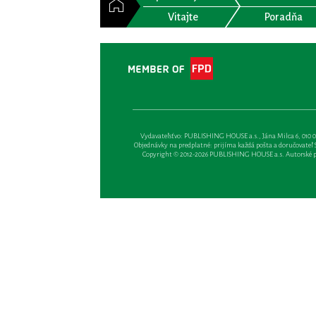
Vitajte
Poradňa
Vydavateľsťvo: PUBLISHING HOUSE a.s., Jána Milca 6, 010 01 Ži
Objednávky na predplatné: prijíma každá pošta a doručovateľ Sl
Copyright © 2012-2026 PUBLISHING HOUSE a.s. Autorské prá