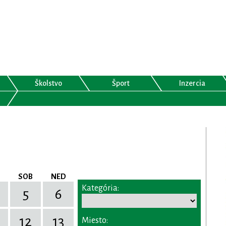
Školstvo
Šport
Inzercia
SOB
NED
Kategória:
5
6
12
13
Miesto: