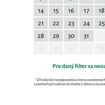
14
15
16
17
18
21
22
23
24
25
28
29
30
31
1
4
5
6
7
8
Pre daný filter sa nen
* Žilinský diár nezodpovedá za zmeny uverejnených
sa jednotlivých udalostí je vhodné si dátum a čas prev