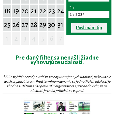
Do:
18
19
20
21
22
23
24
25
26
27
28
29
30
31
Pošli nám tip
1
2
3
4
5
6
7
Pre daný filter sa nenašli žiadne
vyhovujúce udalosti.
* Žilinský diár nezodpovedá za zmeny uverejnených udalostí, nakoľko nie
je ich organizátorom. Pred termínom konania sa jednotlivých udalostí je
vhodné si dátum a čas preveriť u organizátora aj z toho dôvodu, že na
niektoré je treba prihlásiť sa vopred.