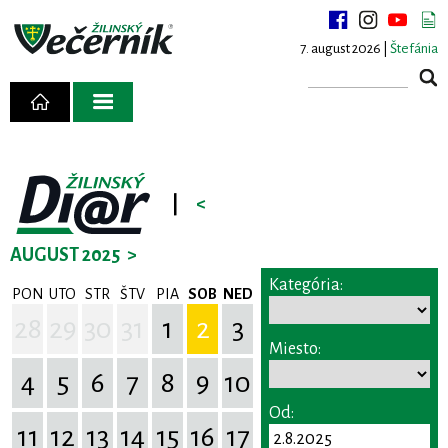
7. august 2026 |
Štefánia
|
<
AUGUST 2025
>
Kategória:
PON
UTO
STR
ŠTV
PIA
SOB
NED
28
29
30
31
1
2
3
Miesto:
4
5
6
7
8
9
10
Od:
11
12
13
14
15
16
17