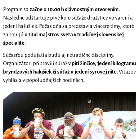
Program sa
začne o 10.00 h slávnostným otvorením.
Následne odštartuje prvé kolo súťaže družstiev vo varení a
jedení halušiek. Počas dňa sa predstavia viaceré tímy, ktoré
zabojujú
o titul majstrov sveta v tradičnej slovenskej
špecialite.
Súčasťou podujatia budú aj netradičné disciplíny.
Organizátori pripravili súťaž
v pití žinčice, jedení kilogramu
bryndzových halušiek či súťaž v jedení syrovej nite.
Víťazov
vyhlásia v popoludňajších hodinách.