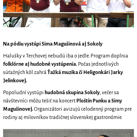
Na pódiu vystúpi Sima Magušinová aj Sokoly
Halušky v Terchovej nebudú iba o jedle. Program doplnia
folklórne aj hudobné vystúpenia.
Počas jednotlivých
súťažných kôl zahrá
Ťažká muzika či Heligonkári Jarky
Jelinkovej.
Popoludní vystúpi
hudobná skupina Sokoly
, večer sa
návštevníci môžu tešiť na koncert
Ploštín Punku a Simy
Magušinovej.
Organizátori avizujú celodenný program pre
rodiny aj milovníkov tradičnej slovenskej gastronómie.