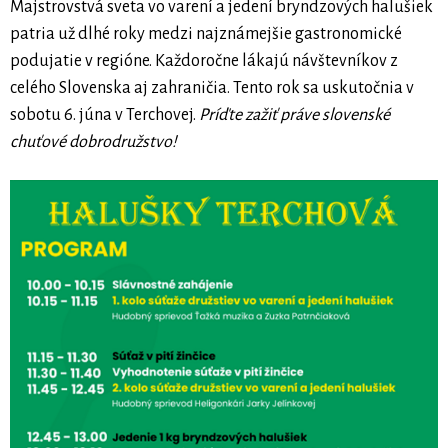
Majstrovstvá sveta vo varení a jedení bryndzových halušiek
patria už dlhé roky medzi najznámejšie gastronomické
podujatie v regióne. Každoročne lákajú návštevníkov z
celého Slovenska aj zahraničia. Tento rok sa uskutočnia v
sobotu 6. júna v Terchovej.
Príďte zažiť práve slovenské
chuťové dobrodružstvo!