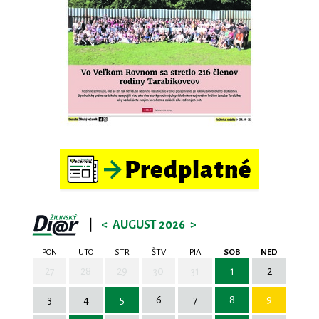
|
<
AUGUST 2026
>
PON
UTO
STR
ŠTV
PIA
SOB
NED
27
28
29
30
31
1
2
3
4
5
6
7
8
9