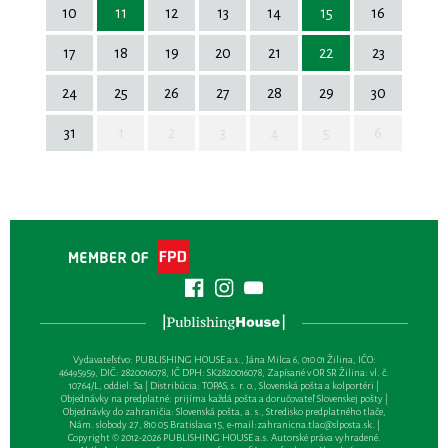
10
11
12
13
14
15
16
17
18
19
20
21
22
23
24
25
26
27
28
29
30
31
1
2
3
4
5
6
Vydavateľsťvo: PUBLISHING HOUSE a.s., Jána Milca 6, 010 01 Žilina, IČO:
46495959, DIČ: 2820016078, IČ DPH: SK2820016078, Zapísané v OR SR Žilina: vl. č.
10764/L, oddiel: Sa | Distribúcia: TOPAS, s. r. o., Slovenská pošta a kolportéri |
Objednávky na predplatné: prijíma každá pošta a doručovateľ Slovenskej pošty |
Objednávky do zahraničia: Slovenská pošta, a. s., Stredisko predplatného tlače,
Nám. slobody 27, 810 05 Bratislava 15, e-mail:
zahranicna.tlac@slposta.sk
. |
Copyright © 2012-2026 PUBLISHING HOUSE a.s. Autorské práva vyhradené.