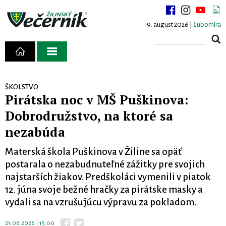
9. august 2026 |
Ľubomíra
ŠKOLSTVO
Pirátska noc v MŠ Puškinova:
Dobrodružstvo, na ktoré sa
nezabúda
Materská škola Puškinova v Žiline sa opäť
postarala o nezabudnuteľné zážitky pre svojich
najstarších žiakov. Predškoláci vymenili v piatok
12. júna svoje bežné hračky za pirátske masky a
vydali sa na vzrušujúcu výpravu za pokladom.
21.06.2026 | 15:00