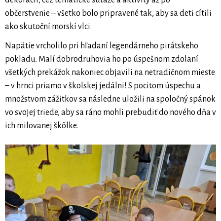
dekorácií, cez tematické súťaže a aktivity až po
občerstvenie – všetko bolo pripravené tak, aby sa deti cítili
ako skutoční morskí vlci.
Napätie vrcholilo pri hľadaní legendárneho pirátskeho
pokladu. Malí dobrodruhovia ho po úspešnom zdolaní
všetkých prekážok nakoniec objavili na netradičnom mieste
– v hrnci priamo v školskej jedálni! S pocitom úspechu a
množstvom zážitkov sa následne uložili na spoločný spánok
vo svojej triede, aby sa ráno mohli prebudiť do nového dňa v
ich milovanej škôlke.