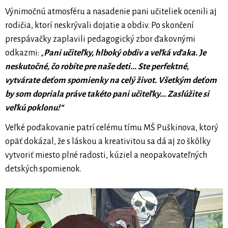
Výnimočnú atmosféru a nasadenie pani učiteliek ocenili aj
rodičia, ktorí neskrývali dojatie a obdiv. Po skončení
prespávačky zaplavili pedagogický zbor ďakovnými
odkazmi: „
Pani učiteľky, hlboký obdiv a veľká vďaka. Je
neskutočné, čo robíte pre naše deti... Ste perfektné,
vytvárate deťom spomienky na celý život. Všetkým deťom
by som dopriala práve takéto pani učiteľky... Zaslúžite si
veľkú poklonu!“
Veľké poďakovanie patrí celému tímu MŠ Puškinova, ktorý
opäť dokázal, že s láskou a kreativitou sa dá aj zo škôlky
vytvoriť miesto plné radosti, kúziel a neopakovateľných
detských spomienok.