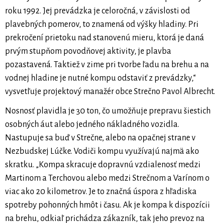
roku 1992. Jej prevádzka je celoročná, v závislosti od
plavebných pomerov, to znamená od výšky hladiny. Pri
prekročení prietoku nad stanovenú mieru, ktorá je daná
prvým stupňom povodňovej aktivity, je plavba
pozastavená. Taktiež v zime pri tvorbe ľadu na brehu a na
vodnej hladine je nutné kompu odstaviť z prevádzky,“
vysvetľuje projektový manažér obce Strečno Pavol Albrecht.
Nosnosť plavidla je 30 ton, čo umožňuje prepravu šiestich
osobných áut alebo jedného nákladného vozidla.
Nastupuje sa buď v Strečne, alebo na opačnej strane v
Nezbudskej Lúčke. Vodiči kompu využívajú najmä ako
skratku. „Kompa skracuje dopravnú vzdialenosť medzi
Martinom a Terchovou alebo medzi Strečnom a Varínom o
viac ako 20 kilometrov. Je to značná úspora z hľadiska
spotreby pohonných hmôt i času. Ak je kompa k dispozícii
na brehu, odkiaľ prichádza zákazník, tak jeho prevoz na