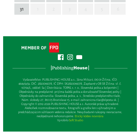
31
1
2
3
4
5
6
Vydavateľsťvo: PUBLISHING HOUSE a.s., Jána Milca 6, 010 01 Žilina, IČO:
46495959, DIČ: 2820016078, IČ DPH: SK2820016078, Zapísané v OR SR Žilina: vl. č.
10764/L, oddiel: Sa | Distribúcia: TOPAS, s. r. o., Slovenská pošta a kolportéri |
Objednávky na predplatné: prijíma každá pošta a doručovateľ Slovenskej pošty |
Objednávky do zahraničia: Slovenská pošta, a. s., Stredisko predplatného tlače,
Nám. slobody 27, 810 05 Bratislava 15, e-mail:
zahranicna.tlac@slposta.sk
. |
Copyright © 2012-2026 PUBLISHING HOUSE a.s. Autorské práva vyhradené.
Akékoľvek rozmnožovanie textu, fotografií a grafov len s výhradným a
predchádzajúcim súhlasom vedenia redakcie. Nevyžiadané rukopisy nevraciame,
neobjednané nehonorujeme.
Etický kódex novinára
Vyrobilo
Soft Studio