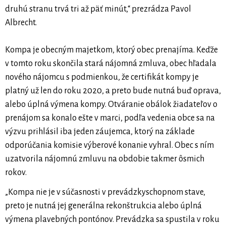
druhú stranu trvá tri až päť minút,“ prezrádza Pavol
Albrecht.
Kompa je obecným majetkom, ktorý obec prenajíma. Keďže
v tomto roku skončila stará nájomná zmluva, obec hľadala
nového nájomcu s podmienkou, že certifikát kompy je
platný už len do roku 2020, a preto bude nutná buď oprava,
alebo úplná výmena kompy. Otváranie obálok žiadateľov o
prenájom sa konalo ešte v marci, podľa vedenia obce sa na
výzvu prihlásil iba jeden záujemca, ktorý na základe
odporúčania komisie výberové konanie vyhral. Obec s ním
uzatvorila nájomnú zmluvu na obdobie takmer ôsmich
rokov.
„Kompa nie je v súčasnosti v prevádzkyschopnom stave,
preto je nutná jej generálna rekonštrukcia alebo úplná
výmena plavebných pontónov. Prevádzka sa spustila v roku