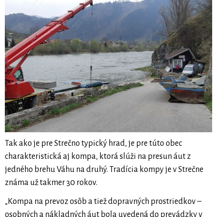
Tak ako je pre Strečno typický hrad, je pre túto obec
charakteristická aj kompa, ktorá slúži na presun áut z
jedného brehu Váhu na druhý. Tradícia kompy je v Strečne
známa už takmer 30 rokov.
„Kompa na prevoz osôb a tiež dopravných prostriedkov –
osobných a nákladných áut bola uvedená do prevádzky v