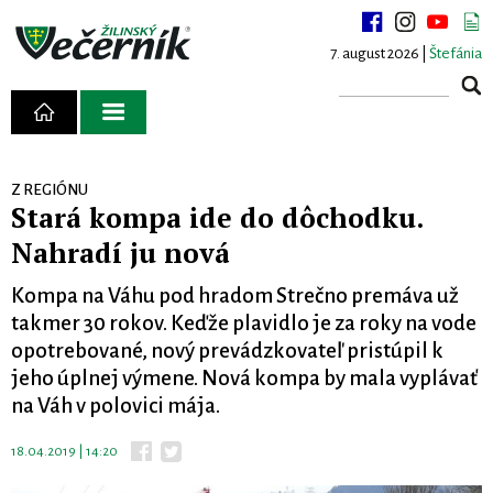
7. august 2026 |
Štefánia
Z REGIÓNU
Stará kompa ide do dôchodku.
Nahradí ju nová
Kompa na Váhu pod hradom Strečno premáva už
takmer 30 rokov. Keďže plavidlo je za roky na vode
opotrebované, nový prevádzkovateľ pristúpil k
jeho úplnej výmene. Nová kompa by mala vyplávať
na Váh v polovici mája.
18.04.2019 | 14:20