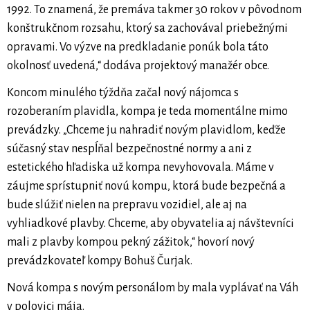
1992. To znamená, že premáva takmer 30 rokov v pôvodnom
konštrukčnom rozsahu, ktorý sa zachovával priebežnými
opravami. Vo výzve na predkladanie ponúk bola táto
okolnosť uvedená,“ dodáva projektový manažér obce.
Koncom minulého týždňa začal nový nájomca s
rozoberaním plavidla, kompa je teda momentálne mimo
prevádzky. „Chceme ju nahradiť novým plavidlom, keďže
súčasný stav nespĺňal bezpečnostné normy a ani z
estetického hľadiska už kompa nevyhovovala. Máme v
záujme sprístupniť novú kompu, ktorá bude bezpečná a
bude slúžiť nielen na prepravu vozidiel, ale aj na
vyhliadkové plavby. Chceme, aby obyvatelia aj návštevníci
mali z plavby kompou pekný zážitok,“ hovorí nový
prevádzkovateľ kompy Bohuš Čurjak.
Nová kompa s novým personálom by mala vyplávať na Váh
v polovici mája.