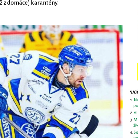
ž z domácej karantény.
NAJ
Na
po
VI
Me
ži
Se
po