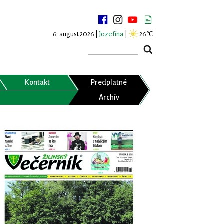
6. august 2026 |
Jozefína
|
26°C
Kontakt
Predplatné
Archív