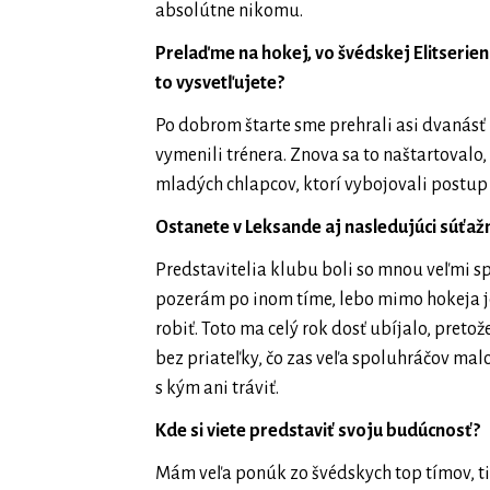
absolútne nikomu.
Prelaďme na hokej, vo švédskej Elitserien
to vysvetľujete?
Po dobrom štarte sme prehrali asi dvanásť
vymenili trénera. Znova sa to naštartovalo,
mladých chlapcov, ktorí vybojovali postup a
Ostanete v Leksande aj nasledujúci súťaž
Predstavitelia klubu boli so mnou veľmi spo
pozerám po inom tíme, lebo mimo hokeja je
robiť. Toto ma celý rok dosť ubíjalo, pret
bez priateľky, čo zas veľa spoluhráčov malo
s kým ani tráviť.
Kde si viete predstaviť svoju budúcnosť?
Mám veľa ponúk zo švédskych top tímov, ti