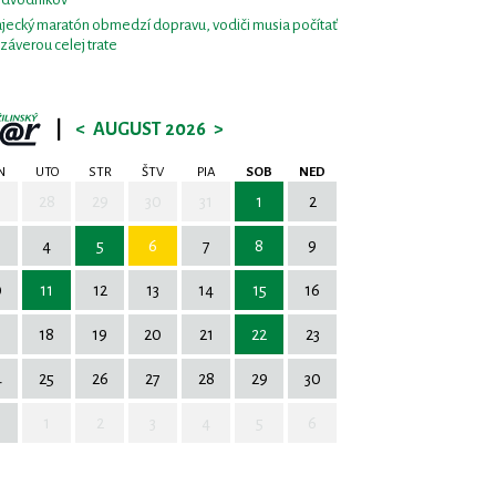
jecký maratón obmedzí dopravu, vodiči musia počítať
uzáverou celej trate
|
<
AUGUST 2026
>
N
UTO
STR
ŠTV
PIA
SOB
NED
7
28
29
30
31
1
2
4
5
6
7
8
9
0
11
12
13
14
15
16
7
18
19
20
21
22
23
4
25
26
27
28
29
30
1
2
3
4
5
6