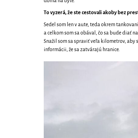
doma na byte.
To vyzerá, že ste cestovali akoby bez pre
Sedel som len v aute, teda okrem tankovani
a celkom som sa obával, čo sa bude diať na
Snažil som sa spraviť veľa kilometrov, aby
informácii, že sa zatvárajú hranice.