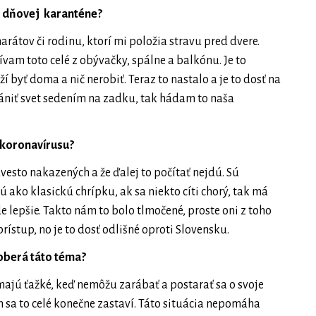
4 dňovej karanténe?
rátov či rodinu, ktorí mi položia stravu pred dvere.
vam toto celé z obývačky, spálne a balkónu. Je to
í byť doma a nič nerobiť. Teraz to nastalo a je to dosť na
rániť svet sedením na zadku, tak hádam to naša
 koronavírusu?
vesto nakazených a že ďalej to počítať nejdú. Sú
ú ako klasickú chrípku, ak sa niekto cíti chorý, tak má
lepšie. Takto nám to bolo tlmočené, proste oni z toho
rístup, no je to dosť odlišné oproti Slovensku.
zoberá táto téma?
majú ťažké, keď nemôžu zarábať a postarať sa o svoje
h sa to celé konečne zastaví. Táto situácia nepomáha