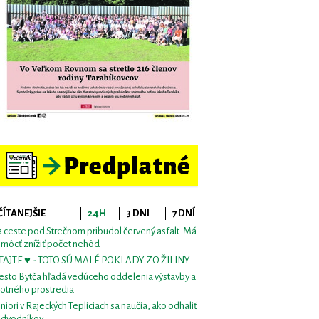
ČÍTANEJŠIE
24H
3 DNI
7 DNÍ
 ceste pod Strečnom pribudol červený asfalt. Má
môcť znížiť počet nehôd
TAJTE ♥ - TOTO SÚ MALÉ POKLADY ZO ŽILINY
sto Bytča hľadá vedúceho oddelenia výstavby a
votného prostredia
niori v Rajeckých Tepliciach sa naučia, ako odhaliť
dvodníkov