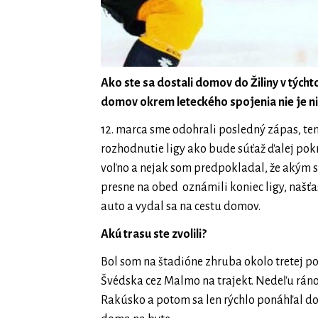
Ako ste sa dostali domov do Žiliny v tých
domov okrem leteckého spojenia nie je n
12. marca sme odohrali posledný zápas, ten
rozhodnutie ligy ako bude súťaž ďalej pokr
voľno a nejak som predpokladal, že akým s
presne na obed oznámili koniec ligy, našťa
auto a vydal sa na cestu domov.
Akú trasu ste zvolili?
Bol som na štadióne zhruba okolo tretej poo
Švédska cez Malmo na trajekt. Nedeľu rán
Rakúsko a potom sa len rýchlo ponáhľal do Ž