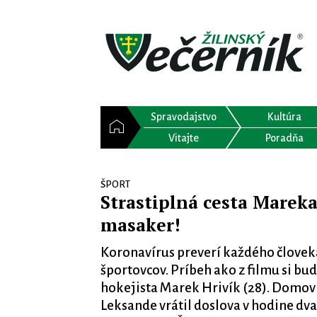
Spravodajstvo
Kultúra
Vitajte
Poradňa
ŠPORT
Strastiplná cesta Mareka
masaker!
Koronavírus preverí každého človek
športovcov. Príbeh ako z filmu si b
hokejista Marek Hrivík (28). Domov 
Leksande vrátil doslova v hodine dva