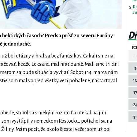
Ra
s 
to hektických časoch? Predsa prísť zo severu Európy
ič jednoduché.
PO
2
 už bol otázny a hral sa bez fanúšikov. Čakali sme na
ačovať, keďže Leksand mal hrať baráž. Mali sme tri dni
3
merom sa bude situácia vyvíjať. Sobotu 14. marca nám
1
stie som mal vopred všetky veci pobalené, naštartoval
1
2
bede, stihol sa s niekým rozlúčiť a utekal na juh
31
o som vystúpil v nemeckom Rostocku, potiahol sa na
iliny. Mám pocit, že okolo šiestej večer som už bol