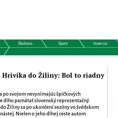
Školstvo
Šport
Inzercia
 Hrivíka do Žiliny: Bol to riadny
a po svojom nevynímajúc špičkových
ude dlho pamätať slovenský reprezentačný
do Žiliny sa po ukončení sezóny vo švédskom
nástej. Nielen o jeho dlhej ceste autom