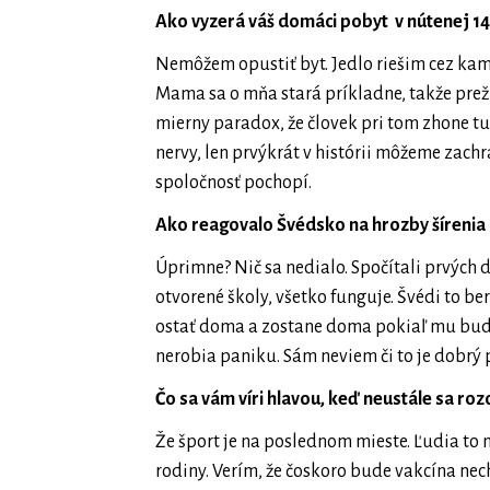
Ako vyzerá váš domáci pobyt v nútenej 1
Nemôžem opustiť byt. Jedlo riešim cez kama
Mama sa o mňa stará príkladne, takže preží
mierny paradox, že človek pri tom zhone tuž
nervy, len prvýkrát v histórii môžeme zach
spoločnosť pochopí.
Ako reagovalo Švédsko na hrozby šírenia
Úprimne? Nič sa nedialo. Spočítali prvých d
otvorené školy, všetko funguje. Švédi to ber
ostať doma a zostane doma pokiaľ mu bude 
nerobia paniku. Sám neviem či to je dobrý p
Čo sa vám víri hlavou, keď neustále sa ro
Že šport je na poslednom mieste. Ľudia to 
rodiny. Verím, že čoskoro bude vakcína nec