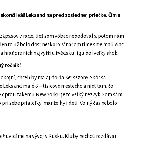
 skončil váš Leksand na predposlednej priečke. Čím si
 zápasov v rade, tiež som vôbec nebodoval a potom nám
 len to už bolo dosť neskoro. V našom tíme sme mali viac
 hrať pre nich najvyššiu švédsku ligu bol veľký skok.
ný ročník?
kojní, chceli by ma aj do ďalšej sezóny. Skôr sa
 Leksand malé 6 – tisícové mestečko a niet tam, čo
ože oproti takému New Yorku je to veľký nezvyk. Som sám
 pri sebe priateľky, manželky i deti. Voľný čas nebolo
ež uvidíme na vývoj v Rusku. Kluby nechcú rozdávať