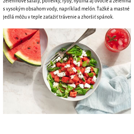
zeleninové šaláty, polievky, ryby, hydina aj ovocie a zelenina
s vysokým obsahom vody, napríklad melón. Ťažké a mastné
jedlá môžu v teple zaťažiť trávenie a zhoršiť spánok.