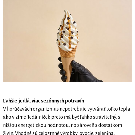
Ľahšie jedlá, viac sezónnych potravín
V horúčavách organizmus nepotrebuje vytvárať toľko tepla
ako v zime. Jedálniček preto má byť ľahko stráviteľný, s
nižšou energetickou hodnotou, no zároveň s dostatkom
živín. Vhodné sú celozrnné výrobky, ovocie, zelenina,