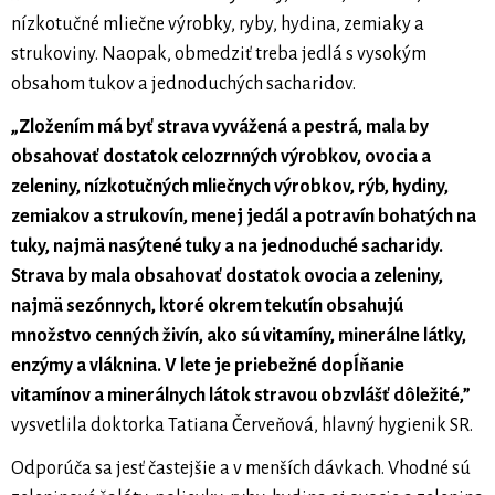
nízkotučné mliečne výrobky, ryby, hydina, zemiaky a
strukoviny. Naopak, obmedziť treba jedlá s vysokým
obsahom tukov a jednoduchých sacharidov.
„Zložením má byť strava vyvážená a pestrá, mala by
obsahovať dostatok celozrnných výrobkov, ovocia a
zeleniny, nízkotučných mliečnych výrobkov, rýb, hydiny,
zemiakov a strukovín, menej jedál a potravín bohatých na
tuky, najmä nasýtené tuky a na jednoduché sacharidy.
Strava by mala obsahovať dostatok ovocia a zeleniny,
najmä sezónnych, ktoré okrem tekutín obsahujú
množstvo cenných živín, ako sú vitamíny, minerálne látky,
enzýmy a vláknina. V lete je priebežné dopĺňanie
vitamínov a minerálnych látok stravou obzvlášť dôležité,”
vysvetlila doktorka Tatiana Červeňová, hlavný hygienik SR.
Odporúča sa jesť častejšie a v menších dávkach. Vhodné sú