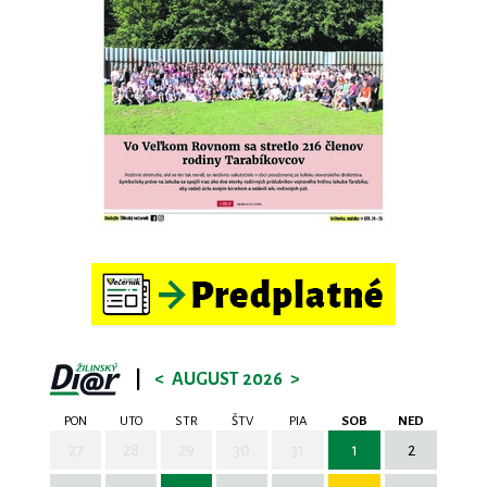
|
<
AUGUST 2026
>
PON
UTO
STR
ŠTV
PIA
SOB
NED
27
28
29
30
31
1
2