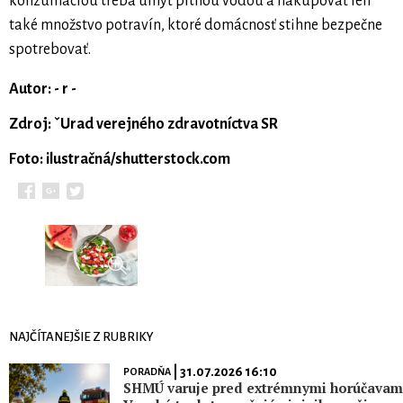
konzumáciou treba umyť pitnou vodou a nakupovať len
také množstvo potravín, ktoré domácnosť stihne bezpečne
spotrebovať.
Autor: - r -
Zdroj: ˇUrad verejného zdravotníctva SR
Foto: ilustračná/shutterstock.com
NAJČÍTANEJŠIE Z RUBRIKY
| 31.07.2026 16:10
PORADŇA
SHMÚ varuje pred extrémnymi horúčavami