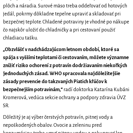
plôch a náradia. Surové mäso treba oddeľovať od hotových
jedál, pokrmy dôkladne tepelne upraviť a skladovať pri
bezpečnej teplote. Chladené potraviny je vhodné po nákupe
čo najskôr uložiť do chladničky a pri cestovaní použiť
chladiacu tašku.
„Obzvlášť v nadchádzajúcom letnom období, ktoré sa
spája s vyššími teplotami či cestovaním, môžete významne
znížiť riziko ochorení z potravín dodržiavaním niekoľkých
jednoduchých zásad. WHO spracovala najdôležitejšie
zásady prevencie do takzvaných Piatich kľúčov k
bezpečnejším potravinám,“
radí doktorka Katarína Kubáni
Kromerová, vedúca sekcie ochrany a podpory zdravia ÚVZ
SR.
Dôležitý je aj výber čerstvých potravín, pitnej vody a
nepoškodených obalov. Ovocie a zeleninu pred