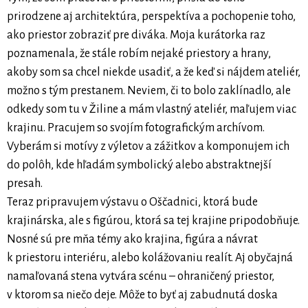
prirodzene aj architektúra, perspektíva a pochopenie toho,
ako priestor zobraziť pre diváka. Moja kurátorka raz
poznamenala, že stále robím nejaké priestory a hrany,
akoby som sa chcel niekde usadiť, a že keď si nájdem ateliér,
možno s tým prestanem. Neviem, či to bolo zaklínadlo, ale
odkedy som tu v Žiline a mám vlastný ateliér, maľujem viac
krajinu. Pracujem so svojím fotografickým archívom.
Vyberám si motívy z výletov a zážitkov a komponujem ich
do polôh, kde hľadám symbolický alebo abstraktnejší
presah.
Teraz pripravujem výstavu o Oščadnici, ktorá bude
krajinárska, ale s figúrou, ktorá sa tej krajine pripodobňuje.
Nosné sú pre mňa témy ako krajina, figúra a návrat
k priestoru interiéru, alebo kolážovaniu realít. Aj obyčajná
namaľovaná stena vytvára scénu – ohraničený priestor,
v ktorom sa niečo deje. Môže to byť aj zabudnutá doska