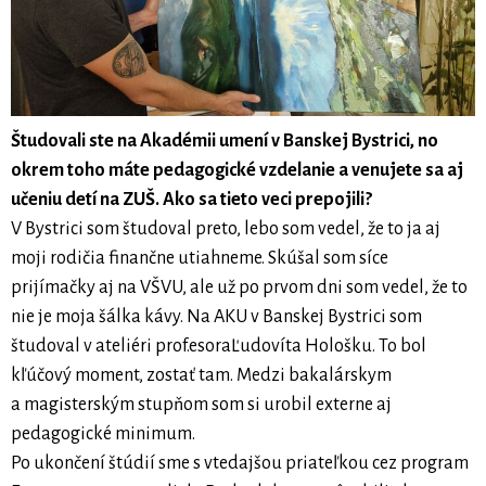
Študovali ste na Akadémii umení v Banskej Bystrici, no
okrem toho máte pedagogické vzdelanie a venujete sa aj
učeniu detí na ZUŠ. Ako sa tieto veci prepojili?
V Bystrici som študoval preto, lebo som vedel, že to ja aj
moji rodičia finančne utiahneme. Skúšal som síce
prijímačky aj na VŠVU, ale už po prvom dni som vedel, že to
nie je moja šálka kávy. Na AKU v Banskej Bystrici som
študoval v ateliéri prof.esoraĽudovíta Hološku. To bol
kľúčový moment, zostať tam. Medzi bakalárskym
a magisterským stupňom som si urobil externe aj
pedagogické minimum.
Po ukončení štúdií sme s vtedajšou priateľkou cez program