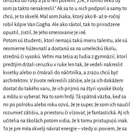
ceruzku do ruky a ja si len poviem: „OK, v tomto veku by
som ja takto nenakreslil.“ Ak sa to u nich podporí a samy to
chcú, je to skvelé. Mal som žiaka, ktorý ako 8- až 9-ročný
robil kópie Van Gogha. Ale ako rástol, tak to prirodzene
opustil, zistil, že jeho smerovanie je iné.
Potom sú študenti, ktorí nemajú takú mieru talentu, ale sú
nesmierne húževnatí a dostanú sa na umeleckú školu,
strednú či vysokú. Veľmi ma tešia aj ľudia z gymnázií, ktorí
predtým držali ceruzku v ruke len tak, že vedeli nakresliť
kvietky alebo si čmárali do náčrtníka, a zrazu chcú byť
architektmi. V živote nekreslili zátišie, ale ja ich dokážem
dostať do takého varu, že ich prijmú na štyri vysoké školy
a môžu si vyberať. Na to som hrdý. Tá spätná väzba, keď sa
mi po polroku alebo roku ozvú, že je super, že som ich naučil
rozumieť zátišiu, a priestoru či vízovať, je fantastická. Aj ich
učitelia na školách potom vidia, že k tomu pristupujú inak.
To je pre mňa skvelý návrat energie – vtedy si poviem, že sa