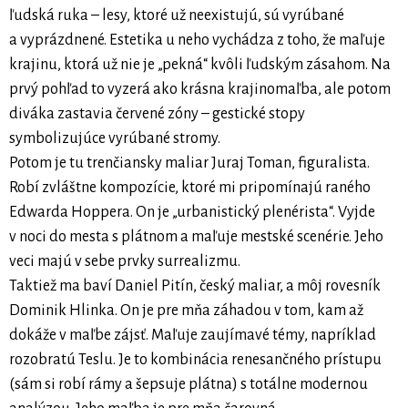
ľudská ruka – lesy, ktoré už neexistujú, sú vyrúbané
a vyprázdnené. Estetika u neho vychádza z toho, že maľuje
krajinu, ktorá už nie je „pekná“ kvôli ľudským zásahom. Na
prvý pohľad to vyzerá ako krásna krajinomaľba, ale potom
diváka zastavia červené zóny – gestické stopy
symbolizujúce vyrúbané stromy.
Potom je tu trenčiansky maliar Juraj Toman, figuralista.
Robí zvláštne kompozície, ktoré mi pripomínajú raného
Edwarda Hoppera. On je „urbanistický plenérista“. Vyjde
v noci do mesta s plátnom a maľuje mestské scenérie. Jeho
veci majú v sebe prvky surrealizmu.
Taktiež ma baví Daniel Pitín, český maliar, a môj rovesník
Dominik Hlinka. On je pre mňa záhadou v tom, kam až
dokáže v maľbe zájsť. Maľuje zaujímavé témy, napríklad
rozobratú Teslu. Je to kombinácia renesančného prístupu
(sám si robí rámy a šepsuje plátna) s totálne modernou