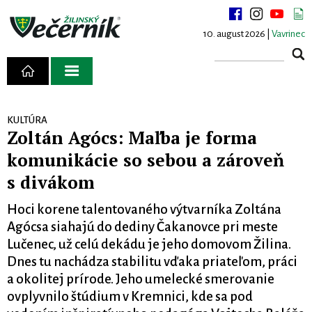
10. august 2026 |
Vavrinec
KULTÚRA
Zoltán Agócs: Maľba je forma
komunikácie so sebou a zároveň
s divákom
Hoci korene talentovaného výtvarníka Zoltána
Agócsa siahajú do dediny Čakanovce pri meste
Lučenec, už celú dekádu je jeho domovom Žilina.
Dnes tu nachádza stabilitu vďaka priateľom, práci
a okolitej prírode. Jeho umelecké smerovanie
ovplyvnilo štúdium v Kremnici, kde sa pod