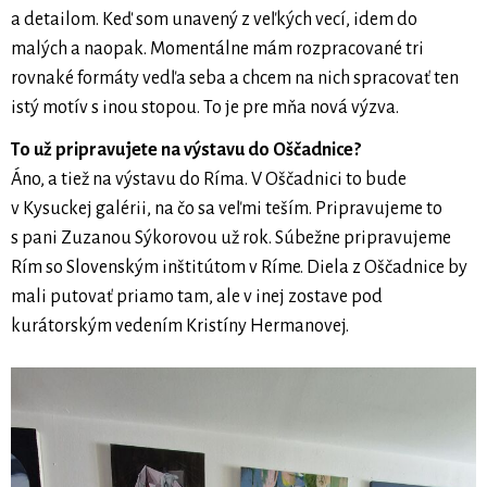
a detailom. Keď som unavený z veľkých vecí, idem do
malých a naopak. Momentálne mám rozpracované tri
rovnaké formáty vedľa seba a chcem na nich spracovať ten
istý motív s inou stopou. To je pre mňa nová výzva.
To už pripravujete na výstavu do Oščadnice?
Áno, a tiež na výstavu do Ríma. V Oščadnici to bude
v Kysuckej galérii, na čo sa veľmi teším. Pripravujeme to
s pani Zuzanou Sýkorovou už rok. Súbežne pripravujeme
Rím so Slovenským inštitútom v Ríme. Diela z Oščadnice by
mali putovať priamo tam, ale v inej zostave pod
kurátorským vedením Kristíny Hermanovej.