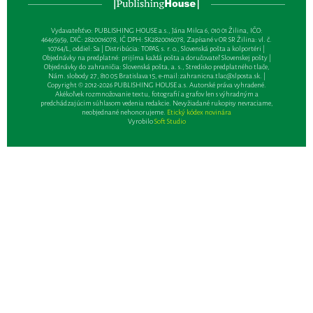
Vydavateľsťvo: PUBLISHING HOUSE a.s., Jána Milca 6, 010 01 Žilina, IČO:
46495959, DIČ: 2820016078, IČ DPH: SK2820016078, Zapísané v OR SR Žilina: vl. č.
10764/L, oddiel: Sa | Distribúcia: TOPAS, s. r. o., Slovenská pošta a kolportéri |
Objednávky na predplatné: prijíma každá pošta a doručovateľ Slovenskej pošty |
Objednávky do zahraničia: Slovenská pošta, a. s., Stredisko predplatného tlače,
Nám. slobody 27, 810 05 Bratislava 15, e-mail:
zahranicna.tlac@slposta.sk
. |
Copyright © 2012-2026 PUBLISHING HOUSE a.s. Autorské práva vyhradené.
Akékoľvek rozmnožovanie textu, fotografií a grafov len s výhradným a
predchádzajúcim súhlasom vedenia redakcie. Nevyžiadané rukopisy nevraciame,
neobjednané nehonorujeme.
Etický kódex novinára
Vyrobilo
Soft Studio