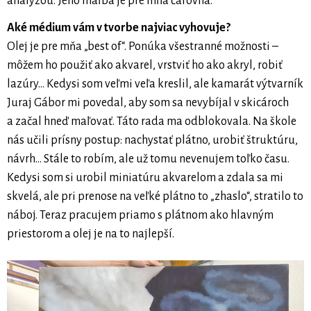
analýzou. Jeho maľba je pre mňa čarovná.
Aké médium vám v tvorbe najviac vyhovuje?
Olej je pre mňa „best of“. Ponúka všestranné možnosti –
môžem ho použiť ako akvarel, vrstviť ho ako akryl, robiť
lazúry... Kedysi som veľmi veľa kreslil, ale kamarát výtvarník
Juraj Gábor mi povedal, aby som sa nevybíjal v skicároch
a začal hneď maľovať. Táto rada ma odblokovala. Na škole
nás učili prísny postup: nachystať plátno, urobiť štruktúru,
návrh... Stále to robím, ale už tomu nevenujem toľko času.
Kedysi som si urobil miniatúru akvarelom a zdala sa mi
skvelá, ale pri prenose na veľké plátno to „zhaslo“, stratilo to
náboj. Teraz pracujem priamo s plátnom ako hlavným
priestorom a olej je na to najlepší.