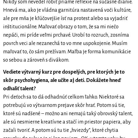
Nikdy som nevedel robiť priame reflexie na súčasné dianie.
Hnevá ma, ako je vládna garnitúra nastavená voči kultúre,
ale pre mňa je kľúčovejšie ísť na protest alebo sa vyjadriť
inštitucionálne. Maľovať obrazy o tom, že sa mi niečo
nepáči, mi príde veľmi prchavé. Urobí to rozruch, zosníma
povrch veci ale nezanechá to vo mne uspokojenie. Musím
maľovať to, čo sám prežívam. Maľba je forma komunikácie
so sebou a zároveň s divákom.
Vediete výtvarný kurz pre dospelých, pre ktorých je to
skôr psychohygiena, ale učíte aj deti. Dokážete hneď
odhaliť talent?
Pri deťoch sa to dá odhadnúť celkom ľahko. Niektoré sa
potrebujú vo výtvarnom prejave skôr hrať. Potom sú tie,
ktoré sú nadšené – možno ani nemajú taký obrovský talent,
ale sú nesmierne kreatívne a stačí im priestor papiera, aby
začali tvoriť. A potom sú tu tie „hviezdy“, ktoré chytia