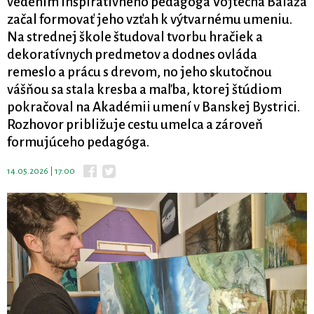
vedením inšpiratívneho pedagóga Vojtecha Baláža
začal formovať jeho vzťah k výtvarnému umeniu.
Na strednej škole študoval tvorbu hračiek a
dekoratívnych predmetov a dodnes ovláda
remeslo a prácu s drevom, no jeho skutočnou
vášňou sa stala kresba a maľba, ktorej štúdiom
pokračoval na Akadémii umení v Banskej Bystrici.
Rozhovor približuje cestu umelca a zároveň
formujúceho pedagóga.
14.05.2026 | 17:00