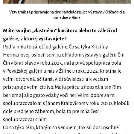
Vztvarník sa pripravuje na dve nadchádzajúce výstavy v Oščadnici a
následne v Ríme.
Máte svojho „vlastného“ kurátora alebo to záleží od
galérie, v ktorej vystavujete?
Podľa mňa to záleží od galérie. Čo sa týka Kristíny
Hermanovej, oslovil som ju ohľadom výstavy v galérii Čin
Čin v Bratislave v roku 2023, naša prvá spolupráca bola
v Považskej galérii u nás v Žiline v roku 2022. Kristína je
veľmi otvorená, sčítaná, vidí súvislosti a k veciam
pristupuje veľmi citlivo. Moju prácu už pozná a ten Rím
beriem aj ako gesto vďaky voči nej. Veľmi dobre sa mi
spolupracovalo aj s Jánom Kralovičom v roku 2020. Klobúk
dole pred jeho záberom, bola to pre mňa česť
spolupracovať s ním.
Čo sa týka tém, ktorým sa venujem, tak sú dosť osobné.