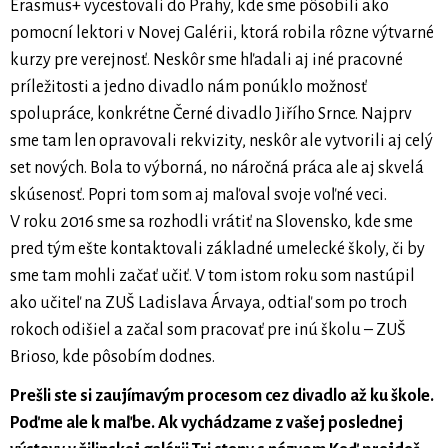
Erasmus+ vycestovali do Prahy, kde sme pôsobili ako
pomocní lektori v Novej Galérii, ktorá robila rôzne výtvarné
kurzy pre verejnosť. Neskôr sme hľadali aj iné pracovné
príležitosti a jedno divadlo nám ponúklo možnosť
spolupráce, konkrétne Černé divadlo Jiřího Srnce. Najprv
sme tam len opravovali rekvizity, neskôr ale vytvorili aj celý
set nových. Bola to výborná, no náročná práca ale aj skvelá
skúsenosť. Popri tom som aj maľoval svoje voľné veci.
V roku 2016 sme sa rozhodli vrátiť na Slovensko, kde sme
pred tým ešte kontaktovali základné umelecké školy, či by
sme tam mohli začať učiť. V tom istom roku som nastúpil
ako učiteľ na ZUŠ Ladislava Árvaya, odtiaľ som po troch
rokoch odišiel a začal som pracovať pre inú školu – ZUŠ
Brioso, kde pôsobím dodnes.
Prešli ste si zaujímavým procesom cez divadlo až ku škole.
Poďme ale k maľbe. Ak vychádzame z vašej poslednej