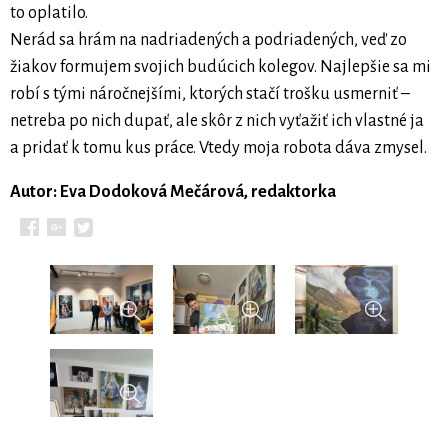
to oplatilo.
Nerád sa hrám na nadriadených a podriadených, veď zo
žiakov formujem svojich budúcich kolegov. Najlepšie sa mi
robí s tými náročnejšími, ktorých stačí trošku usmerniť –
netreba po nich dupať, ale skôr z nich vyťažiť ich vlastné ja
a pridať k tomu kus práce. Vtedy moja robota dáva zmysel.
Autor: Eva Dodoková Mečárová, redaktorka