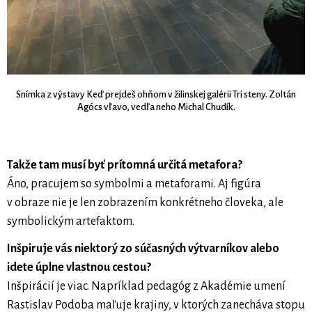
Snímka z výstavy Keď prejdeš ohňom v žilinskej galérii Tri steny. Zoltán
Agócs vľavo, vedľa neho Michal Chudík.
Takže tam musí byť prítomná určitá metafora?
Áno, pracujem so symbolmi a metaforami. Aj figúra
v obraze nie je len zobrazením konkrétneho človeka, ale
symbolickým artefaktom.
Inšpiruje vás niektorý zo súčasných výtvarníkov alebo
idete úplne vlastnou cestou?
Inšpirácií je viac. Napríklad pedagóg z Akadémie umení
Rastislav Podoba maľuje krajiny, v ktorých zanecháva stopu