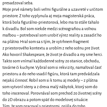
presadzoval seba.
Moje prvé námety boli veľmi figurálne a uzavreté v určitom
priestore. Z toho vyplynula aj moja magisterská práca,
ktorá bola figurálno-priestorová, lebo ma to stále ťahalo
k divadlu. Bol som niekde medzi scénografiou a voľnou
maľbou – potreboval som urobiť výrez reality a zasadiť ho
na plátno. Hral som sa s tým, že vytrhnem fragment
z priestorového kontextu a urobím z neho scénu pre život.
Ako hovoril Shakespeare, že život je divadlo a my sme herci.
Takto som vnímal každodenné scény zo stanice, obchodu,
továrne či kuchyne. Vybral som si rekvizity, namaľoval časť
priestoru a do neho vsadil figúru, ktorá tam predvádzala
nejakú činnosť. Robil som si k tomu aj modely – z plátna
som vytvoril steny a z dreva malý nábytok, ktorý som do
toho inscenoval. Porovnával som prechod zo životnej scény
do 2D obrazu a potom späť do modelovej situácie.
Tým, že som pracoval s priestormi, prišla do toho