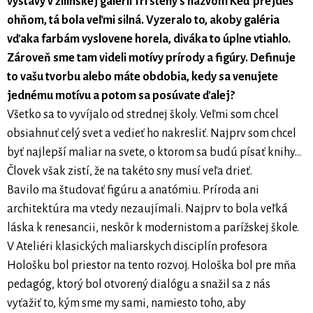
výstavy v žilinskej galérii Tri steny s názvom Keď prejdeš
ohňom, tá bola veľmi silná. Vyzeralo to, akoby galéria
vďaka farbám vyslovene horela, diváka to úplne vtiahlo.
Zároveň sme tam videli motívy prírody a figúry. Definuje
to vašu tvorbu alebo máte obdobia, kedy sa venujete
jednému motívu a potom sa posúvate ďalej?
Všetko sa to vyvíjalo od strednej školy. Veľmi som chcel
obsiahnuť celý svet a vedieť ho nakresliť. Najprv som chcel
byť najlepší maliar na svete, o ktorom sa budú písať knihy...
Človek však zistí, že na takéto sny musí veľa drieť.
Bavilo ma študovať figúru a anatómiu. Príroda ani
architektúra ma vtedy nezaujímali. Najprv to bola veľká
láska k renesancii, neskôr k modernistom a parížskej škole.
V Ateliéri klasických maliarskych disciplín profesora
Hološku bol priestor na tento rozvoj. Hološka bol pre mňa
pedagóg, ktorý bol otvorený dialógu a snažil sa z nás
vyťažiť to, kým sme my sami, namiesto toho, aby