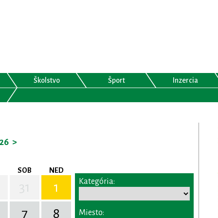
Školstvo
Šport
Inzercia
26
>
SOB
NED
Kategória:
31
1
7
8
Miesto: