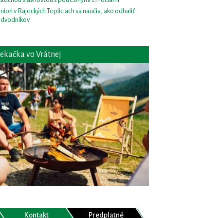
niori v Rajeckých Tepliciach sa naučia, ako odhaliť
dvodníkov
ekačka vo Vrátnej
Kontakt
Predplatné