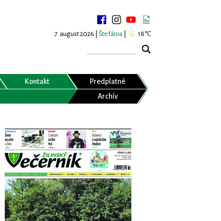
7. august 2026 |
Štefánia
|
18°C
Kontakt
Predplatné
Archív