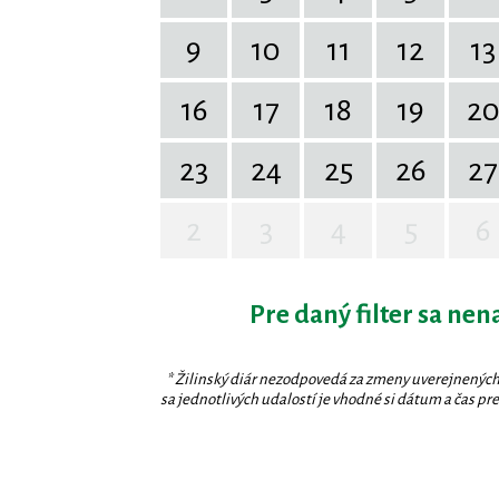
9
10
11
12
13
16
17
18
19
2
23
24
25
26
27
2
3
4
5
6
Pre daný filter sa nen
* Žilinský diár nezodpovedá za zmeny uverejnených
sa jednotlivých udalostí je vhodné si dátum a čas prev