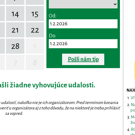
14
15
Od:
0
21
22
Do:
28
1
Pošli nám tip
7
8
ašli žiadne vyhovujúce udalosti.
NAJ
VI
 udalostí, nakoľko nie je ich organizátorom. Pred termínom konania
Na
eriť u organizátora aj z toho dôvodu, že na niektoré je treba prihlásiť
po
sa vopred.
Me
ži
RO
sk