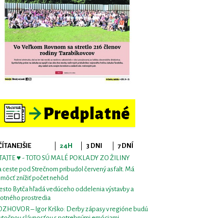
ČÍTANEJŠIE
24H
3 DNI
7 DNÍ
TAJTE ♥ - TOTO SÚ MALÉ POKLADY ZO ŽILINY
 ceste pod Strečnom pribudol červený asfalt. Má
môcť znížiť počet nehôd
sto Bytča hľadá vedúceho oddelenia výstavby a
votného prostredia
ZHOVOR – Igor Krško: Derby zápasy v regióne budú
utočnou slávnosťou s potrebnými emóciami