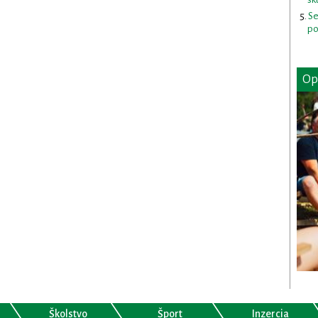
Se
po
Op
Školstvo
Šport
Inzercia