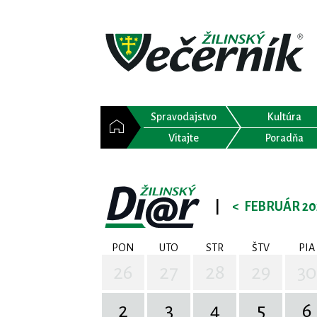
Spravodajstvo
Kultúra
Vitajte
Poradňa
|
<
FEBRUÁR 20
PON
UTO
STR
ŠTV
PIA
26
27
28
29
30
2
3
4
5
6