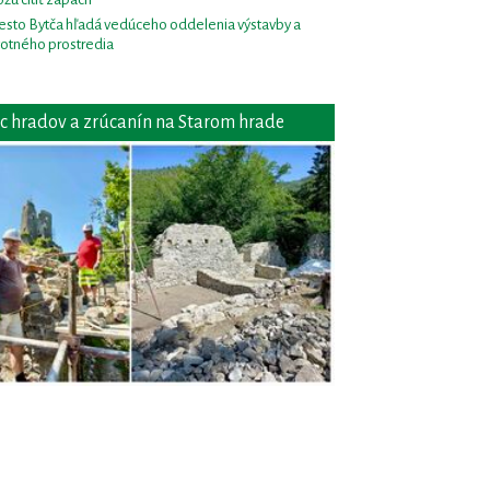
sto Bytča hľadá vedúceho oddelenia výstavby a
votného prostredia
c hradov a zrúcanín na Starom hrade