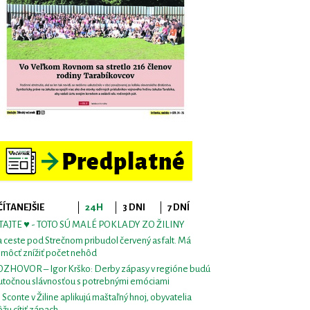
ČÍTANEJŠIE
24H
3 DNI
7 DNÍ
TAJTE ♥ - TOTO SÚ MALÉ POKLADY ZO ŽILINY
 ceste pod Strečnom pribudol červený asfalt. Má
môcť znížiť počet nehôd
ZHOVOR – Igor Krško: Derby zápasy v regióne budú
utočnou slávnosťou s potrebnými emóciami
i Sconte v Žiline aplikujú maštaľný hnoj, obyvatelia
žu cítiť zápach