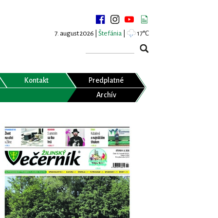
7. august 2026 |
Štefánia
|
17°C
Kontakt
Predplatné
Archív