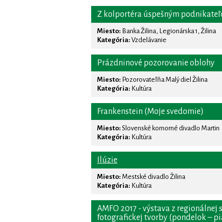
Z kolportéra úspešným podnikateľo
Miesto:
Banka Žilina, Legionárska 1, Žilina
Kategória:
Vzdelávanie
Prázdninové pozorovanie oblohy
Miesto:
Pozorovateľňa Malý diel Žilina
Kategória:
Kultúra
Frankenstein (Moje svedomie)
Miesto:
Slovenské komorné divadlo Martin
Kategória:
Kultúra
Ilúzie
Miesto:
Mestské divadlo Žilina
Kategória:
Kultúra
AMFO 2017 - výstava z regionálnej 
fotografickej tvorby (pondelok – pi