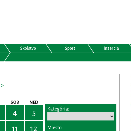
Školstvo
Šport
Inzercia
>
SOB
NED
Kategória:
4
5
11
12
Miesto: