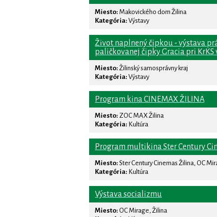
Miesto:
Makovického dom Žilina
Kategória:
Výstavy
Život naplnený čipkou - výstava pr
paličkovanej čipky Gracia pri KrKS 
Miesto:
Žilinský samosprávny kraj
Kategória:
Výstavy
Program kina CINEMAX ŽILINA
Miesto:
ZOC MAX Žilina
Kategória:
Kultúra
Program multikina Ster Century Ci
Miesto:
Ster Century Cinemas Žilina, OC Mi
Kategória:
Kultúra
Výstava socializmu
Miesto:
OC Mirage, Žilina