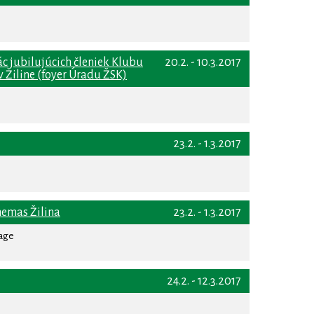
ác jubilujúcich členiek Klubu
20.2. - 10.3.2017
v Žiline (foyer Úradu ŽSK)
23.2. - 1.3.2017
nemas Žilina
23.2. - 1.3.2017
rage
24.2. - 12.3.2017