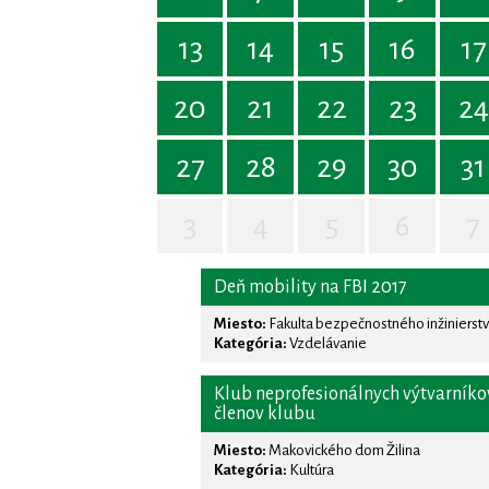
13
14
15
16
17
20
21
22
23
24
27
28
29
30
31
3
4
5
6
7
Deň mobility na FBI 2017
Miesto:
Fakulta bezpečnostného inžinierstva 
Kategória:
Vzdelávanie
Klub neprofesionálnych výtvarníkov 
členov klubu
Miesto:
Makovického dom Žilina
Kategória:
Kultúra