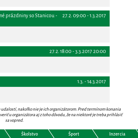
né prázdniny so Stanicou -
27.2. 09:00 - 1.3.2017
27.2. 18:00 - 3.3.2017 20:00
1.3. - 14.3.2017
 udalostí, nakoľko nie je ich organizátorom. Pred termínom konania
eriť u organizátora aj z toho dôvodu, že na niektoré je treba prihlásiť
sa vopred.
Školstvo
Šport
Inzercia