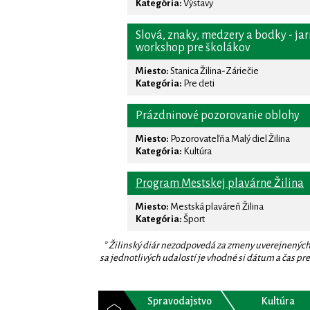
Kategória:
Výstavy
Slová, znaky, medzery a bodky - jar
workshop pre školákov
Miesto:
Stanica Žilina-Záriečie
Kategória:
Pre deti
Prázdninové pozorovanie oblohy
Miesto:
Pozorovateľňa Malý diel Žilina
Kategória:
Kultúra
Program Mestskej plavárne Žilina
Miesto:
Mestská plaváreň Žilina
Kategória:
Šport
* Žilinský diár nezodpovedá za zmeny uverejnených
sa jednotlivých udalostí je vhodné si dátum a čas prev
Spravodajstvo
Kultúra