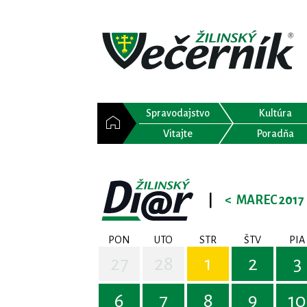
Spravodajstvo
Kultúra
Vitajte
Poradňa
|
<
MAREC 2017
PON
UTO
STR
ŠTV
PIA
27
28
1
2
3
6
7
8
9
10