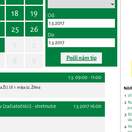
18
19
Od:
25
26
Do:
1
2
Pošli nám tip
8
9
1.3. 09:00 - 11:00
ŽU, Ul. 1. mája 32, Žilina
NAJ
VI
Na
(začiatočníci) - stretnutie
1.3.2017 16:00
po
RO
sk
Pr
mô