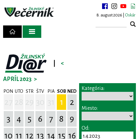
8. august 2026 |
Oskár
|
<
APRÍL 2023
>
Kategória:
PON
UTO
STR
ŠTV
PIA
SOB
NED
27
28
29
30
31
1
2
Miesto:
3
4
5
6
7
8
9
Od:
10
11
12
13
14
15
16