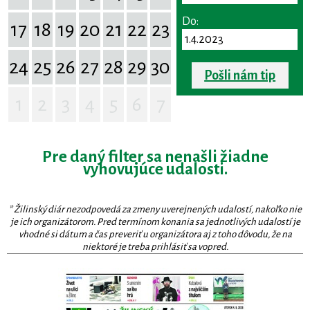
Do:
17
18
19
20
21
22
23
24
25
26
27
28
29
30
Pošli nám tip
1
2
3
4
5
6
7
Pre daný filter sa nenašli žiadne
vyhovujúce udalosti.
* Žilinský diár nezodpovedá za zmeny uverejnených udalostí, nakoľko nie
je ich organizátorom. Pred termínom konania sa jednotlivých udalostí je
vhodné si dátum a čas preveriť u organizátora aj z toho dôvodu, že na
niektoré je treba prihlásiť sa vopred.