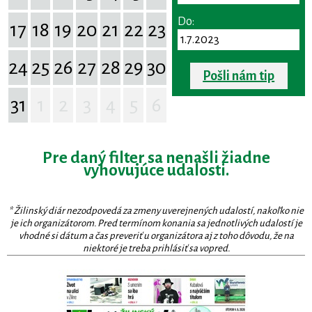
Do:
17
18
19
20
21
22
23
24
25
26
27
28
29
30
Pošli nám tip
31
1
2
3
4
5
6
Pre daný filter sa nenašli žiadne
vyhovujúce udalosti.
* Žilinský diár nezodpovedá za zmeny uverejnených udalostí, nakoľko nie
je ich organizátorom. Pred termínom konania sa jednotlivých udalostí je
vhodné si dátum a čas preveriť u organizátora aj z toho dôvodu, že na
niektoré je treba prihlásiť sa vopred.