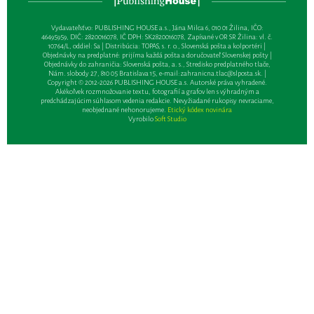
Vydavateľsťvo: PUBLISHING HOUSE a.s., Jána Milca 6, 010 01 Žilina, IČO:
46495959, DIČ: 2820016078, IČ DPH: SK2820016078, Zapísané v OR SR Žilina: vl. č.
10764/L, oddiel: Sa | Distribúcia: TOPAS, s. r. o., Slovenská pošta a kolportéri |
Objednávky na predplatné: prijíma každá pošta a doručovateľ Slovenskej pošty |
Objednávky do zahraničia: Slovenská pošta, a. s., Stredisko predplatného tlače,
Nám. slobody 27, 810 05 Bratislava 15, e-mail:
zahranicna.tlac@slposta.sk
. |
Copyright © 2012-2026 PUBLISHING HOUSE a.s. Autorské práva vyhradené.
Akékoľvek rozmnožovanie textu, fotografií a grafov len s výhradným a
predchádzajúcim súhlasom vedenia redakcie. Nevyžiadané rukopisy nevraciame,
neobjednané nehonorujeme.
Etický kódex novinára
Vyrobilo
Soft Studio