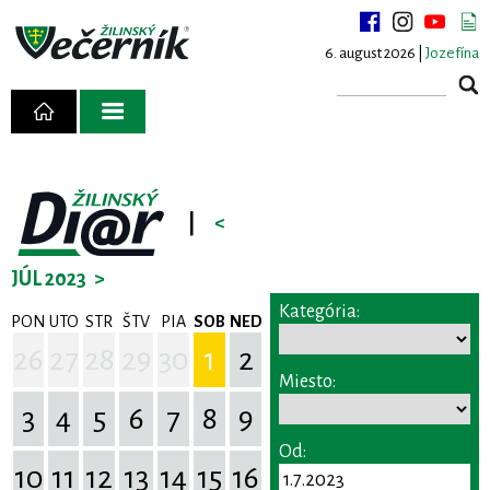
6. august 2026 |
Jozefína
|
<
JÚL 2023
>
Kategória:
PON
UTO
STR
ŠTV
PIA
SOB
NED
26
27
28
29
30
1
2
Miesto:
3
4
5
6
7
8
9
Od:
10
11
12
13
14
15
16