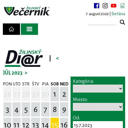
7. august 2026 |
Štefánia
|
<
JÚL 2023
>
Kategória:
PON
UTO
STR
ŠTV
PIA
SOB
NED
26
27
28
29
30
1
2
Miesto:
3
4
5
6
7
8
9
Od:
10
11
12
13
14
15
16