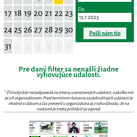
Do:
17
18
19
20
21
22
23
24
25
26
27
28
29
30
Pošli nám tip
31
1
2
3
4
5
6
Pre daný filter sa nenašli žiadne
vyhovujúce udalosti.
* Žilinský diár nezodpovedá za zmeny uverejnených udalostí, nakoľko nie
je ich organizátorom. Pred termínom konania sa jednotlivých udalostí je
vhodné si dátum a čas preveriť u organizátora aj z toho dôvodu, že na
niektoré je treba prihlásiť sa vopred.