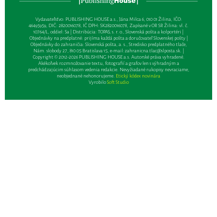
Vydavateľsťvo: PUBLISHING HOUSE a.s., Jána Milca 6, 010 01 Žilina, IČO:
46495959, DIČ: 2820016078, IČ DPH: SK2820016078, Zapísané v OR SR Žilina: vl. č.
10764/L, oddiel: Sa | Distribúcia: TOPAS, s. r. o., Slovenská pošta a kolportéri |
Objednávky na predplatné: prijíma každá pošta a doručovateľ Slovenskej pošty |
Objednávky do zahraničia: Slovenská pošta, a. s., Stredisko predplatného tlače,
Nám. slobody 27, 810 05 Bratislava 15, e-mail:
zahranicna.tlac@slposta.sk
. |
Copyright © 2012-2026 PUBLISHING HOUSE a.s. Autorské práva vyhradené.
Akékoľvek rozmnožovanie textu, fotografií a grafov len s výhradným a
predchádzajúcim súhlasom vedenia redakcie. Nevyžiadané rukopisy nevraciame,
neobjednané nehonorujeme.
Etický kódex novinára
Vyrobilo
Soft Studio