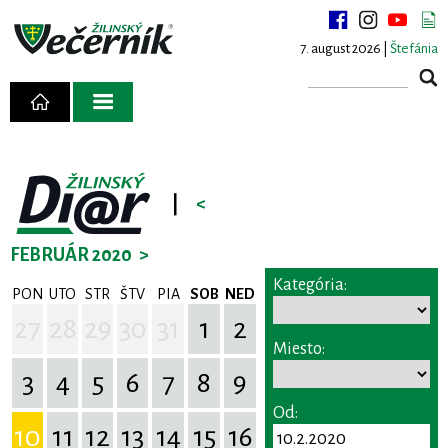
7. august 2026 |
Štefánia
|
<
FEBRUÁR 2020
>
Kategória:
PON
UTO
STR
ŠTV
PIA
SOB
NED
27
28
29
30
31
1
2
Miesto:
3
4
5
6
7
8
9
Od:
10
11
12
13
14
15
16