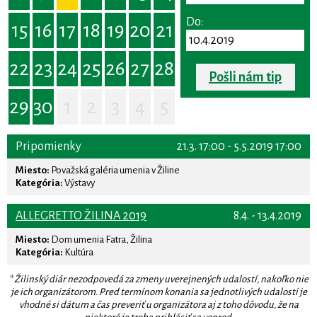
Do:
15
16
17
18
19
20
21
22
23
24
25
26
27
28
Pošli nám tip
29
30
1
2
3
4
5
Pripomienky
21.3. 17:00 - 5.5.2019 17:00
Miesto:
Považská galéria umenia v Žiline
Kategória:
Výstavy
ALLEGRETTO ŽILINA 2019
8.4. - 13.4.2019
Miesto:
Dom umenia Fatra, Žilina
Kategória:
Kultúra
* Žilinský diár nezodpovedá za zmeny uverejnených udalostí, nakoľko nie
je ich organizátorom. Pred termínom konania sa jednotlivých udalostí je
vhodné si dátum a čas preveriť u organizátora aj z toho dôvodu, že na