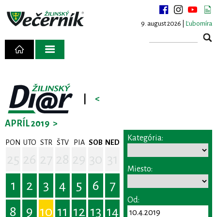
9. august 2026 |
Ľubomíra
|
<
APRÍL 2019
>
Kategória:
PON
UTO
STR
ŠTV
PIA
SOB
NED
25
26
27
28
29
30
31
Miesto:
1
2
3
4
5
6
7
Od:
8
9
10
11
12
13
14