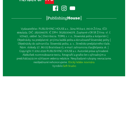
Vydavateľsťvo: PUBLISHING HOUSE a.s., Jána Milca 6, 010 01 Žilina, IČO:
46495959, DIČ: 2820016078, IČ DPH: SK2820016078, Zapísané v OR SR Žilina: vl. č.
10764/L, oddiel: Sa | Distribúcia: TOPAS, s. r. o., Slovenská pošta a kolportéri |
Objednávky na predplatné: prijíma každá pošta a doručovateľ Slovenskej pošty |
Objednávky do zahraničia: Slovenská pošta, a. s., Stredisko predplatného tlače,
Nám. slobody 27, 810 05 Bratislava 15, e-mail:
zahranicna.tlac@slposta.sk
. |
Copyright © 2012-2026 PUBLISHING HOUSE a.s. Autorské práva vyhradené.
Akékoľvek rozmnožovanie textu, fotografií a grafov len s výhradným a
predchádzajúcim súhlasom vedenia redakcie. Nevyžiadané rukopisy nevraciame,
neobjednané nehonorujeme.
Etický kódex novinára
Vyrobilo
Soft Studio