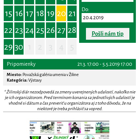
Do:
15
16
17
18
19
20
21
22
23
24
25
26
27
28
Pošli nám tip
29
30
1
2
3
4
5
Pripomienky
21.3. 17:00 - 5.5.2019 17:00
Miesto:
Považská galéria umenia v Žiline
Kategória:
Výstavy
* Žilinský diár nezodpovedá za zmeny uverejnených udalostí, nakoľko nie
je ich organizátorom. Pred termínom konania sa jednotlivých udalostí je
vhodné si dátum a čas preveriť u organizátora aj z toho dôvodu, že na
niektoré je treba prihlásiť sa vopred.