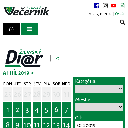
8. august 2026 |
Oskár
|
<
APRÍL 2019
>
Kategória:
PON
UTO
STR
ŠTV
PIA
SOB
NED
25
26
27
28
29
30
31
Miesto:
1
2
3
4
5
6
7
Od:
8
9
10
11
12
13
14