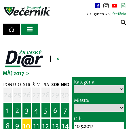
7. august 2026 |
Štefánia
|
<
MÁJ 2017
>
Kategória:
PON
UTO
STR
ŠTV
PIA
SOB
NED
24
25
26
27
28
29
30
Miesto:
1
2
3
4
5
6
7
Od:
8
9
10
11
12
13
14