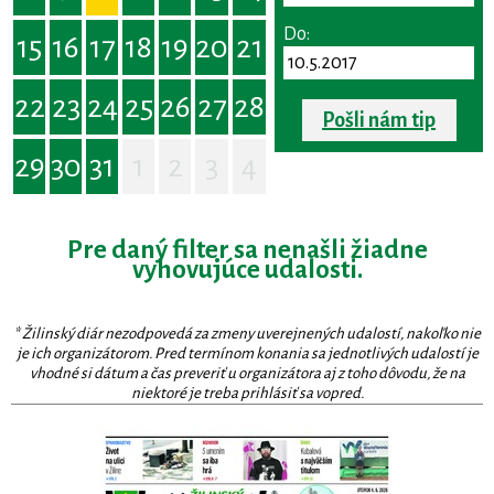
Do:
15
16
17
18
19
20
21
22
23
24
25
26
27
28
Pošli nám tip
29
30
31
1
2
3
4
Pre daný filter sa nenašli žiadne
vyhovujúce udalosti.
* Žilinský diár nezodpovedá za zmeny uverejnených udalostí, nakoľko nie
je ich organizátorom. Pred termínom konania sa jednotlivých udalostí je
vhodné si dátum a čas preveriť u organizátora aj z toho dôvodu, že na
niektoré je treba prihlásiť sa vopred.