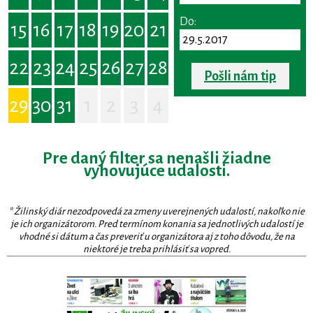
Do:
15
16
17
18
19
20
21
22
23
24
25
26
27
28
Pošli nám tip
29
30
31
1
2
3
4
Pre daný filter sa nenašli žiadne
vyhovujúce udalosti.
* Žilinský diár nezodpovedá za zmeny uverejnených udalostí, nakoľko nie
je ich organizátorom. Pred termínom konania sa jednotlivých udalostí je
vhodné si dátum a čas preveriť u organizátora aj z toho dôvodu, že na
niektoré je treba prihlásiť sa vopred.