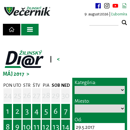
9. august 2026 |
Ľubomíra
|
<
MÁJ 2017
>
Kategória:
PON
UTO
STR
ŠTV
PIA
SOB
NED
24
25
26
27
28
29
30
Miesto:
1
2
3
4
5
6
7
Od:
8
9
10
11
12
13
14