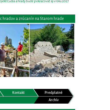
ojekt Ľudia a hrady bude pokračovať aj v roku 2027
c hradov a zrúcanín na Starom hrade
Kontakt
Predplatné
Archív