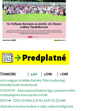
ČÍTANEJŠIE
24H
3 DNI
7 DNÍ
sto reaguje na kritiku Bulváru: Práce pokračujú,
dostatky bude kontrolovať
ZHOVOR - Bánová pred štartom ligy s jasnými cieľmi:
m nebudujeme iba na jeden ročník
TAJTE ♥ - TOTO SÚ MALÉ POKLADY ZO ŽILINY
chylovka rozvonia medom a ožije zvukom heligónok