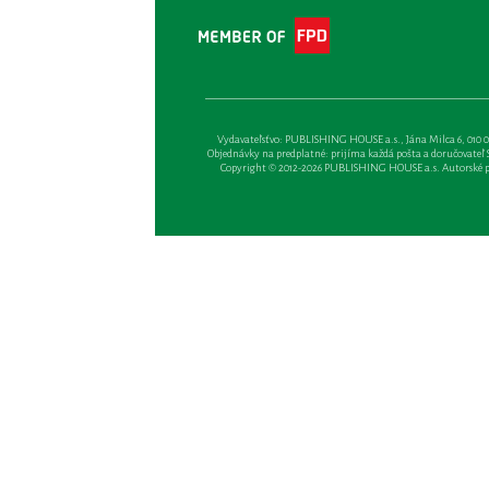
Vydavateľsťvo: PUBLISHING HOUSE a.s., Jána Milca 6, 010 01 Ži
Objednávky na predplatné: prijíma každá pošta a doručovateľ Sl
Copyright © 2012-2026 PUBLISHING HOUSE a.s. Autorské prá