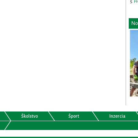
Pr
No
Školstvo
Šport
Inzercia