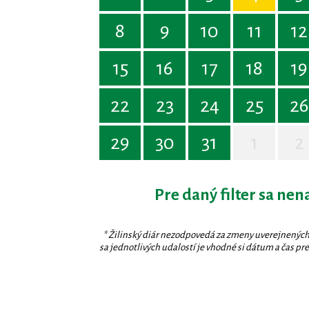
8
9
10
11
12
15
16
17
18
19
22
23
24
25
26
29
30
31
1
2
Pre daný filter sa nen
* Žilinský diár nezodpovedá za zmeny uverejnených
sa jednotlivých udalostí je vhodné si dátum a čas prev