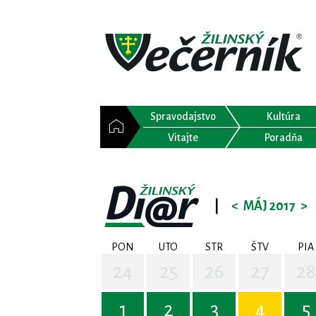
Spravodajstvo
Kultúra
Vitajte
Poradňa
|
<
MÁJ 2017
>
PON
UTO
STR
ŠTV
PIA
24
25
26
27
28
1
2
3
4
5