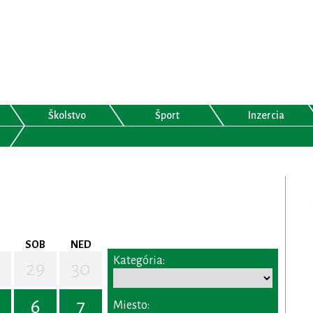
Školstvo
Šport
Inzercia
SOB
NED
Kategória:
29
30
6
7
Miesto: