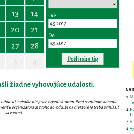
13
14
Od:
20
21
Do:
27
28
Pošli nám tip
3
4
ašli žiadne vyhovujúce udalosti.
NAJ
Me
 udalostí, nakoľko nie je ich organizátorom. Pred termínom konania
ne
eriť u organizátora aj z toho dôvodu, že na niektoré je treba prihlásiť
RO
sa vopred.
Tí
VI
Vy