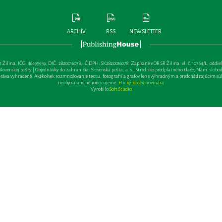
ARCHÍV
RSS
NEWSLETTER
lina, IČO: 46495959, DIČ: 2820016078, IČ DPH: SK2820016078, Zapísané v OR SR Žilina: vl. č. 10764/L, oddiel: Sa 
ovenskej pošty | Objednávky do zahraničia: Slovenská pošta, a. s., Stredisko predplatného tlače, Nám. slobody 
va vyhradené. Akékoľvek rozmnožovanie textu, fotografií a grafov len s výhradným a predchádzajúcim sú
neobjednané nehonorujeme.
Etický kódex novinára
Vyrobilo
Soft Studio