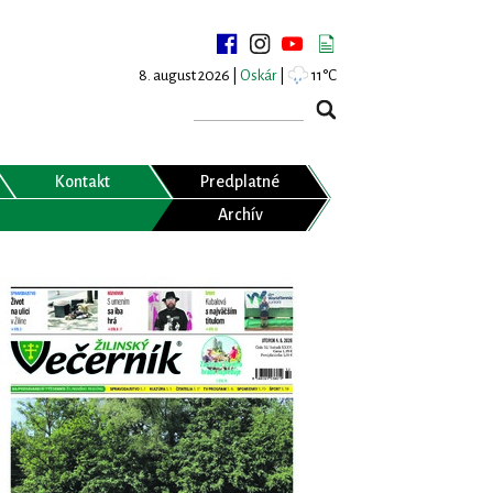
8. august 2026 |
Oskár
|
11°C
Kontakt
Predplatné
Archív