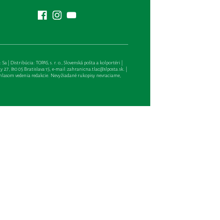
| Distribúcia: TOPAS, s. r. o., Slovenská pošta a kolportéri |
27, 810 05 Bratislava 15, e-mail:
zahranicna.tlac@slposta.sk
. |
hlasom vedenia redakcie. Nevyžiadané rukopisy nevraciame,