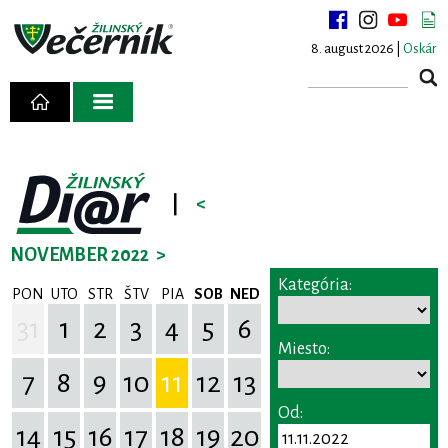
8. august 2026 |
Oskár
|
<
NOVEMBER 2022
>
Kategória:
PON
UTO
STR
ŠTV
PIA
SOB
NED
31
1
2
3
4
5
6
Miesto:
7
8
9
10
11
12
13
Od:
14
15
16
17
18
19
20