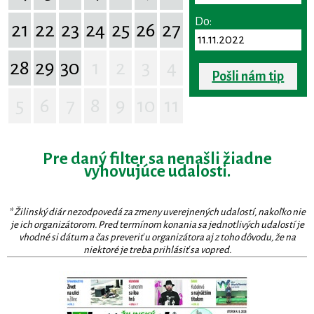
Do:
21
22
23
24
25
26
27
28
29
30
1
2
3
4
Pošli nám tip
5
6
7
8
9
10
11
Pre daný filter sa nenašli žiadne
vyhovujúce udalosti.
* Žilinský diár nezodpovedá za zmeny uverejnených udalostí, nakoľko nie
je ich organizátorom. Pred termínom konania sa jednotlivých udalostí je
vhodné si dátum a čas preveriť u organizátora aj z toho dôvodu, že na
niektoré je treba prihlásiť sa vopred.