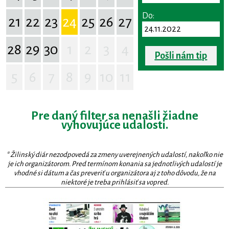
Do:
21
22
23
24
25
26
27
28
29
30
1
2
3
4
Pošli nám tip
5
6
7
8
9
10
11
Pre daný filter sa nenašli žiadne
vyhovujúce udalosti.
* Žilinský diár nezodpovedá za zmeny uverejnených udalostí, nakoľko nie
je ich organizátorom. Pred termínom konania sa jednotlivých udalostí je
vhodné si dátum a čas preveriť u organizátora aj z toho dôvodu, že na
niektoré je treba prihlásiť sa vopred.