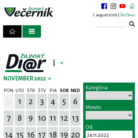
7. august 2026 |
Štefánia
|
<
NOVEMBER 2022
>
Kategória:
PON
UTO
STR
ŠTV
PIA
SOB
NED
31
1
2
3
4
5
6
Miesto:
7
8
9
10
11
12
13
Od:
14
15
16
17
18
19
20