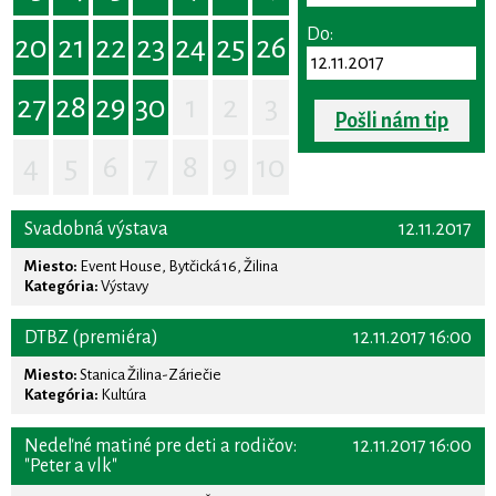
Do:
20
21
22
23
24
25
26
27
28
29
30
1
2
3
Pošli nám tip
4
5
6
7
8
9
10
Svadobná výstava
12.11.2017
Miesto:
Event House, Bytčická 16, Žilina
Kategória:
Výstavy
DTBZ (premiéra)
12.11.2017 16:00
Miesto:
Stanica Žilina-Záriečie
Kategória:
Kultúra
Nedeľné matiné pre deti a rodičov:
12.11.2017 16:00
"Peter a vlk"