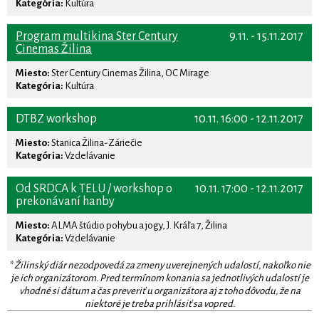
Kategória:
Kultúra
Program multikina Ster Century
9.11. - 15.11.2017
Cinemas Žilina
Miesto:
Ster Century Cinemas Žilina, OC Mirage
Kategória:
Kultúra
DTBZ workshop
10.11. 16:00 - 12.11.2017
Miesto:
Stanica Žilina-Záriečie
Kategória:
Vzdelávanie
Od SRDCA k TELU / workshop o
10.11. 17:00 - 12.11.2017
prekonávaní hanby
Miesto:
ALMA štúdio pohybu a jogy, J. Kráľa 7, Žilina
Kategória:
Vzdelávanie
* Žilinský diár nezodpovedá za zmeny uverejnených udalostí, nakoľko nie
je ich organizátorom. Pred termínom konania sa jednotlivých udalostí je
vhodné si dátum a čas preveriť u organizátora aj z toho dôvodu, že na
niektoré je treba prihlásiť sa vopred.