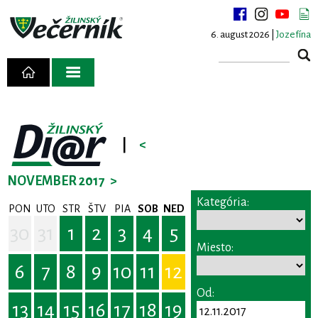
6. august 2026 |
Jozefína
|
<
NOVEMBER 2017
>
Kategória:
PON
UTO
STR
ŠTV
PIA
SOB
NED
30
31
1
2
3
4
5
Miesto:
6
7
8
9
10
11
12
Od:
13
14
15
16
17
18
19