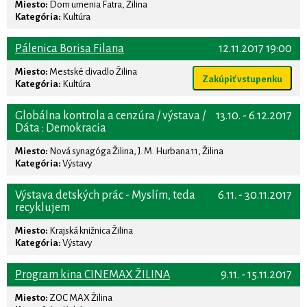
Miesto:
Dom umenia Fatra, Žilina
Kategória:
Kultúra
Pálenica Borisa Filana
12.11.2017 19:00
Miesto:
Mestské divadlo Žilina
Zakúpiť vstupenku
Kategória:
Kultúra
Globálna kontrola a cenzúra / výstava /
13.10. - 6.12.2017
Dáta : Demokracia
Miesto:
Nová synagóga Žilina, J. M. Hurbana 11, Žilina
Kategória:
Výstavy
Výstava detských prác - Myslím, teda
6.11. - 30.11.2017
recyklujem
Miesto:
Krajská knižnica Žilina
Kategória:
Výstavy
Program kina CINEMAX ŽILINA
9.11. - 15.11.2017
Miesto:
ZOC MAX Žilina