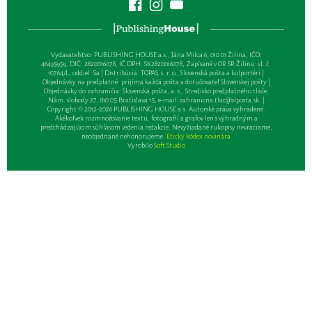
Vydavateľsťvo: PUBLISHING HOUSE a.s., Jána Milca 6, 010 01 Žilina, IČO:
46495959, DIČ: 2820016078, IČ DPH: SK2820016078, Zapísané v OR SR Žilina: vl. č.
10764/L, oddiel: Sa | Distribúcia: TOPAS, s. r. o., Slovenská pošta a kolportéri |
Objednávky na predplatné: prijíma každá pošta a doručovateľ Slovenskej pošty |
Objednávky do zahraničia: Slovenská pošta, a. s., Stredisko predplatného tlače,
Nám. slobody 27, 810 05 Bratislava 15, e-mail:
zahranicna.tlac@slposta.sk
. |
Copyright © 2012-2026 PUBLISHING HOUSE a.s. Autorské práva vyhradené.
Akékoľvek rozmnožovanie textu, fotografií a grafov len s výhradným a
predchádzajúcim súhlasom vedenia redakcie. Nevyžiadané rukopisy nevraciame,
neobjednané nehonorujeme.
Etický kódex novinára
Vyrobilo
Soft Studio