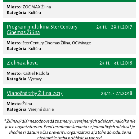
Miesto:
ZOC MAX Žilina
Kategória:
Kultúra
Program multikina Ster Century
23.11. - 29.11.2017
Cinemas Žilina
Miesto:
Ster Century Cinemas Žilina, OC Mirage
Kategória:
Kultúra
Z ohňa a kovu
23.11. - 31.1.2018
Miesto:
Kaštieľ Radoľa
Kategória:
Výstavy
Vianočné trhy Žilina 2017
24.11. - 2.1.2018
Miesto:
Žilina
Kategória:
Verejné dianie
* Žilinský diár nezodpovedá za zmeny uverejnených udalostí, nakoľko nie
je ich organizátorom. Pred termínom konania sa jednotlivých udalostí je
vhodné si dátum a čas preveriť u organizátora aj z toho dôvodu, že na
niektoré je treba prihlásiť sa vopred.