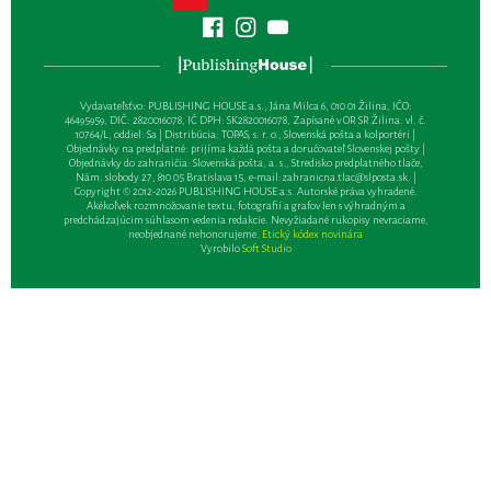
Vydavateľsťvo: PUBLISHING HOUSE a.s., Jána Milca 6, 010 01 Žilina, IČO:
46495959, DIČ: 2820016078, IČ DPH: SK2820016078, Zapísané v OR SR Žilina: vl. č.
10764/L, oddiel: Sa | Distribúcia: TOPAS, s. r. o., Slovenská pošta a kolportéri |
Objednávky na predplatné: prijíma každá pošta a doručovateľ Slovenskej pošty |
Objednávky do zahraničia: Slovenská pošta, a. s., Stredisko predplatného tlače,
Nám. slobody 27, 810 05 Bratislava 15, e-mail:
zahranicna.tlac@slposta.sk
. |
Copyright © 2012-2026 PUBLISHING HOUSE a.s. Autorské práva vyhradené.
Akékoľvek rozmnožovanie textu, fotografií a grafov len s výhradným a
predchádzajúcim súhlasom vedenia redakcie. Nevyžiadané rukopisy nevraciame,
neobjednané nehonorujeme.
Etický kódex novinára
Vyrobilo
Soft Studio