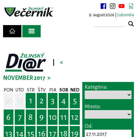
9. august 2026 |
Ľubomíra
|
<
NOVEMBER 2017
>
Kategória:
PON
UTO
STR
ŠTV
PIA
SOB
NED
30
31
1
2
3
4
5
Miesto:
6
7
8
9
10
11
12
Od:
13
14
15
16
17
18
19