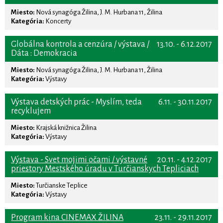
Miesto:
Nová synagóga Žilina, J. M. Hurbana 11, Žilina
Kategória:
Koncerty
Globálna kontrola a cenzúra / výstava /
13.10. - 6.12.2017
Dáta : Demokracia
Miesto:
Nová synagóga Žilina, J. M. Hurbana 11, Žilina
Kategória:
Výstavy
Výstava detských prác - Myslím, teda
6.11. - 30.11.2017
recyklujem
Miesto:
Krajská knižnica Žilina
Kategória:
Výstavy
Výstava - Svet mojimi očami / výstavné
20.11. - 4.12.2017
priestory Mestského úradu v Turčianskych Tepliciach
Miesto:
Turčianske Teplice
Kategória:
Výstavy
Program kina CINEMAX ŽILINA
23.11. - 29.11.2017