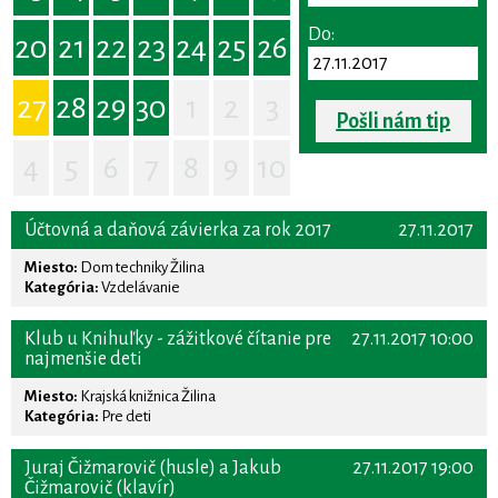
Do:
20
21
22
23
24
25
26
27
28
29
30
1
2
3
Pošli nám tip
4
5
6
7
8
9
10
Účtovná a daňová závierka za rok 2017
27.11.2017
Miesto:
Dom techniky Žilina
Kategória:
Vzdelávanie
Klub u Knihuľky - zážitkové čítanie pre
27.11.2017 10:00
najmenšie deti
Miesto:
Krajská knižnica Žilina
Kategória:
Pre deti
Juraj Čižmarovič (husle) a Jakub
27.11.2017 19:00
Čižmarovič (klavír)