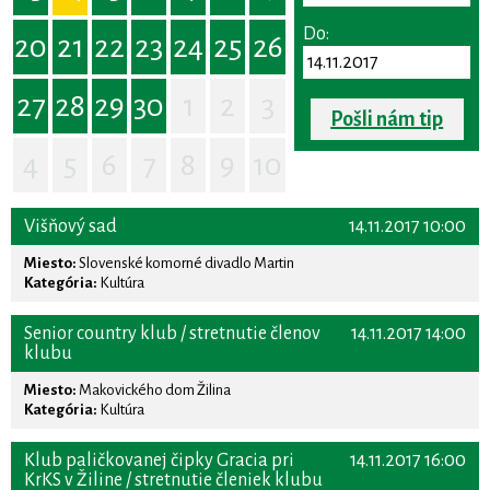
Do:
20
21
22
23
24
25
26
27
28
29
30
1
2
3
Pošli nám tip
4
5
6
7
8
9
10
Višňový sad
14.11.2017 10:00
Miesto:
Slovenské komorné divadlo Martin
Kategória:
Kultúra
Senior country klub / stretnutie členov
14.11.2017 14:00
klubu
Miesto:
Makovického dom Žilina
Kategória:
Kultúra
Klub paličkovanej čipky Gracia pri
14.11.2017 16:00
KrKS v Žiline / stretnutie členiek klubu