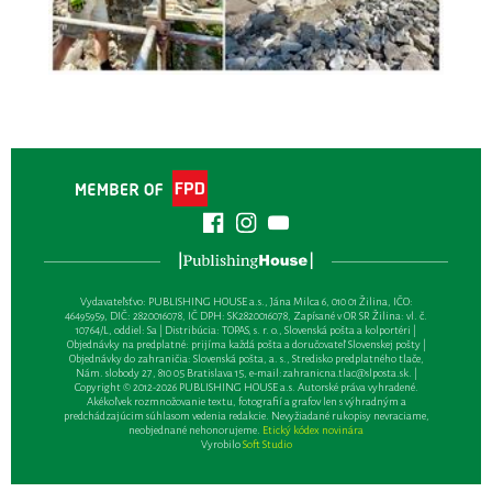
Vydavateľsťvo: PUBLISHING HOUSE a.s., Jána Milca 6, 010 01 Žilina, IČO:
46495959, DIČ: 2820016078, IČ DPH: SK2820016078, Zapísané v OR SR Žilina: vl. č.
10764/L, oddiel: Sa | Distribúcia: TOPAS, s. r. o., Slovenská pošta a kolportéri |
Objednávky na predplatné: prijíma každá pošta a doručovateľ Slovenskej pošty |
Objednávky do zahraničia: Slovenská pošta, a. s., Stredisko predplatného tlače,
Nám. slobody 27, 810 05 Bratislava 15, e-mail:
zahranicna.tlac@slposta.sk
. |
Copyright © 2012-2026 PUBLISHING HOUSE a.s. Autorské práva vyhradené.
Akékoľvek rozmnožovanie textu, fotografií a grafov len s výhradným a
predchádzajúcim súhlasom vedenia redakcie. Nevyžiadané rukopisy nevraciame,
neobjednané nehonorujeme.
Etický kódex novinára
Vyrobilo
Soft Studio