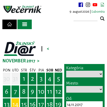
9. august 2026 |
Ľubomíra
|
<
NOVEMBER 2017
>
Kategória:
PON
UTO
STR
ŠTV
PIA
SOB
NED
30
31
1
2
3
4
5
Miesto:
6
7
8
9
10
11
12
Od:
13
14
15
16
17
18
19