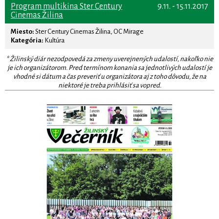
Program multikina Ster Century
9.11. - 15.11.2017
Cinemas Žilina
Miesto:
Ster Century Cinemas Žilina, OC Mirage
Kategória:
Kultúra
* Žilinský diár nezodpovedá za zmeny uverejnených udalostí, nakoľko nie
je ich organizátorom. Pred termínom konania sa jednotlivých udalostí je
vhodné si dátum a čas preveriť u organizátora aj z toho dôvodu, že na
niektoré je treba prihlásiť sa vopred.