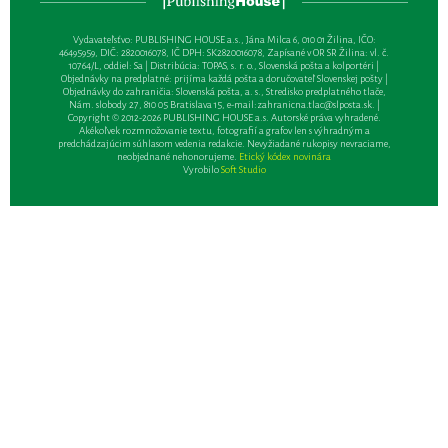
Vydavateľsťvo: PUBLISHING HOUSE a.s., Jána Milca 6, 010 01 Žilina, IČO:
46495959, DIČ: 2820016078, IČ DPH: SK2820016078, Zapísané v OR SR Žilina: vl. č.
10764/L, oddiel: Sa | Distribúcia: TOPAS, s. r. o., Slovenská pošta a kolportéri |
Objednávky na predplatné: prijíma každá pošta a doručovateľ Slovenskej pošty |
Objednávky do zahraničia: Slovenská pošta, a. s., Stredisko predplatného tlače,
Nám. slobody 27, 810 05 Bratislava 15, e-mail:
zahranicna.tlac@slposta.sk
. |
Copyright © 2012-2026 PUBLISHING HOUSE a.s. Autorské práva vyhradené.
Akékoľvek rozmnožovanie textu, fotografií a grafov len s výhradným a
predchádzajúcim súhlasom vedenia redakcie. Nevyžiadané rukopisy nevraciame,
neobjednané nehonorujeme.
Etický kódex novinára
Vyrobilo
Soft Studio