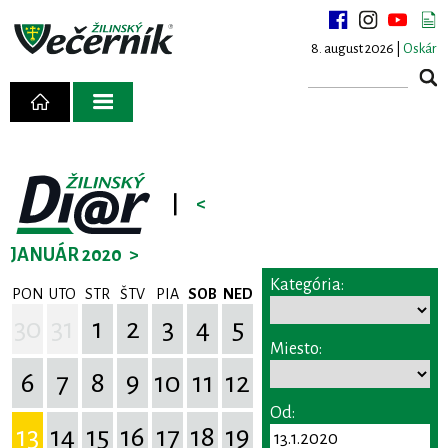
8. august 2026 |
Oskár
|
<
JANUÁR 2020
>
Kategória:
PON
UTO
STR
ŠTV
PIA
SOB
NED
30
31
1
2
3
4
5
Miesto:
6
7
8
9
10
11
12
Od:
13
14
15
16
17
18
19