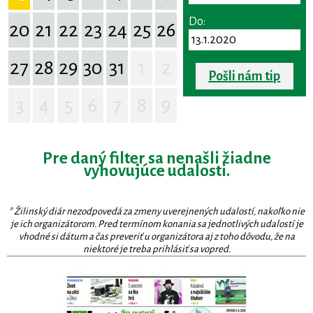
Do:
20
21
22
23
24
25
26
27
28
29
30
31
1
2
Pošli nám tip
3
4
5
6
7
8
9
Pre daný filter sa nenašli žiadne
vyhovujúce udalosti.
* Žilinský diár nezodpovedá za zmeny uverejnených udalostí, nakoľko nie
je ich organizátorom. Pred termínom konania sa jednotlivých udalostí je
vhodné si dátum a čas preveriť u organizátora aj z toho dôvodu, že na
niektoré je treba prihlásiť sa vopred.