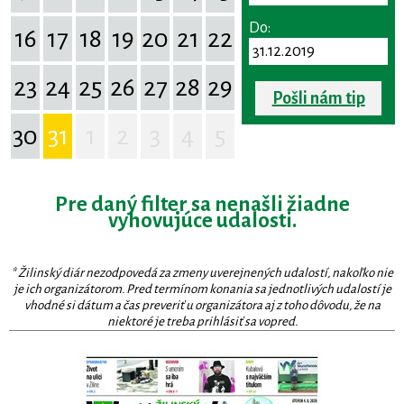
Do:
16
17
18
19
20
21
22
23
24
25
26
27
28
29
Pošli nám tip
30
31
1
2
3
4
5
Pre daný filter sa nenašli žiadne
vyhovujúce udalosti.
* Žilinský diár nezodpovedá za zmeny uverejnených udalostí, nakoľko nie
je ich organizátorom. Pred termínom konania sa jednotlivých udalostí je
vhodné si dátum a čas preveriť u organizátora aj z toho dôvodu, že na
niektoré je treba prihlásiť sa vopred.