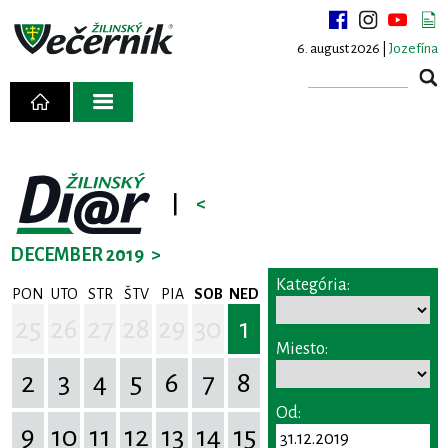
6. august 2026 |
Jozefína
|
<
DECEMBER 2019
>
Kategória:
PON
UTO
STR
ŠTV
PIA
SOB
NED
25
26
27
28
29
30
1
Miesto:
2
3
4
5
6
7
8
Od:
9
10
11
12
13
14
15