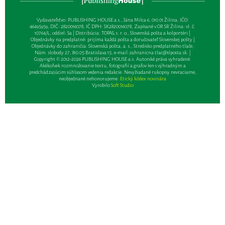
Vydavateľsťvo: PUBLISHING HOUSE a.s., Jána Milca 6, 010 01 Žilina, IČO:
46495959, DIČ: 2820016078, IČ DPH: SK2820016078, Zapísané v OR SR Žilina: vl. č.
10764/L, oddiel: Sa | Distribúcia: TOPAS, s. r. o., Slovenská pošta a kolportéri |
Objednávky na predplatné: prijíma každá pošta a doručovateľ Slovenskej pošty |
Objednávky do zahraničia: Slovenská pošta, a. s., Stredisko predplatného tlače,
Nám. slobody 27, 810 05 Bratislava 15, e-mail:
zahranicna.tlac@slposta.sk
. |
Copyright © 2012-2026 PUBLISHING HOUSE a.s. Autorské práva vyhradené.
Akékoľvek rozmnožovanie textu, fotografií a grafov len s výhradným a
predchádzajúcim súhlasom vedenia redakcie. Nevyžiadané rukopisy nevraciame,
neobjednané nehonorujeme.
Etický kódex novinára
Vyrobilo
Soft Studio