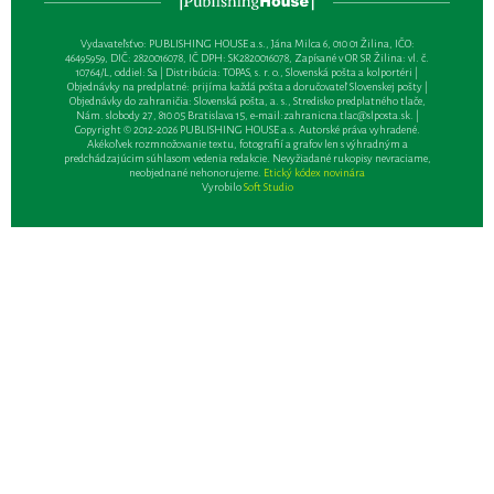
Vydavateľsťvo: PUBLISHING HOUSE a.s., Jána Milca 6, 010 01 Žilina, IČO:
46495959, DIČ: 2820016078, IČ DPH: SK2820016078, Zapísané v OR SR Žilina: vl. č.
10764/L, oddiel: Sa | Distribúcia: TOPAS, s. r. o., Slovenská pošta a kolportéri |
Objednávky na predplatné: prijíma každá pošta a doručovateľ Slovenskej pošty |
Objednávky do zahraničia: Slovenská pošta, a. s., Stredisko predplatného tlače,
Nám. slobody 27, 810 05 Bratislava 15, e-mail:
zahranicna.tlac@slposta.sk
. |
Copyright © 2012-2026 PUBLISHING HOUSE a.s. Autorské práva vyhradené.
Akékoľvek rozmnožovanie textu, fotografií a grafov len s výhradným a
predchádzajúcim súhlasom vedenia redakcie. Nevyžiadané rukopisy nevraciame,
neobjednané nehonorujeme.
Etický kódex novinára
Vyrobilo
Soft Studio