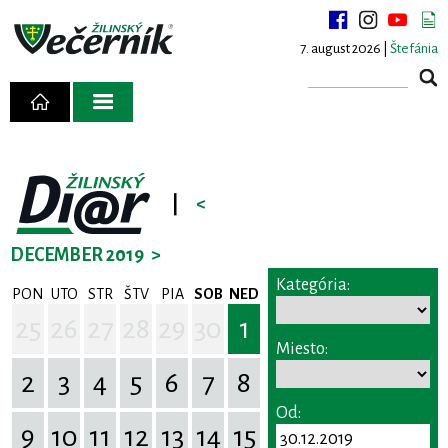
7. august 2026 |
Štefánia
|
<
DECEMBER 2019
>
Kategória:
PON
UTO
STR
ŠTV
PIA
SOB
NED
25
26
27
28
29
30
1
Miesto:
2
3
4
5
6
7
8
Od:
9
10
11
12
13
14
15