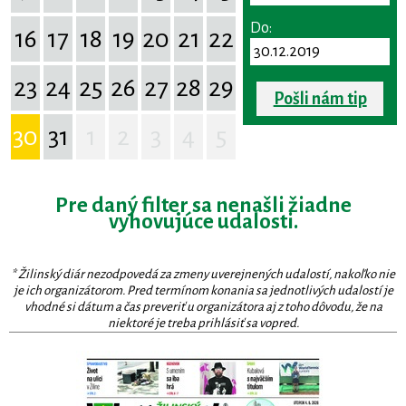
Do:
16
17
18
19
20
21
22
23
24
25
26
27
28
29
Pošli nám tip
30
31
1
2
3
4
5
Pre daný filter sa nenašli žiadne
vyhovujúce udalosti.
* Žilinský diár nezodpovedá za zmeny uverejnených udalostí, nakoľko nie
je ich organizátorom. Pred termínom konania sa jednotlivých udalostí je
vhodné si dátum a čas preveriť u organizátora aj z toho dôvodu, že na
niektoré je treba prihlásiť sa vopred.