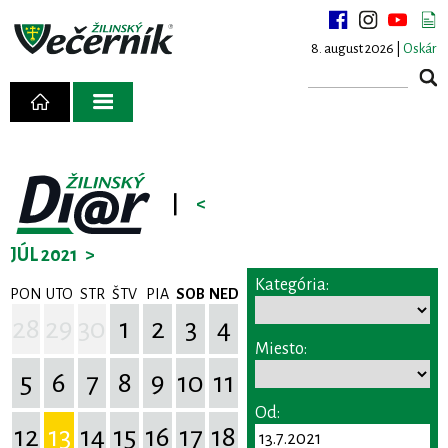
8. august 2026 |
Oskár
|
<
JÚL 2021
>
Kategória:
PON
UTO
STR
ŠTV
PIA
SOB
NED
28
29
30
1
2
3
4
Miesto:
5
6
7
8
9
10
11
Od:
12
13
14
15
16
17
18