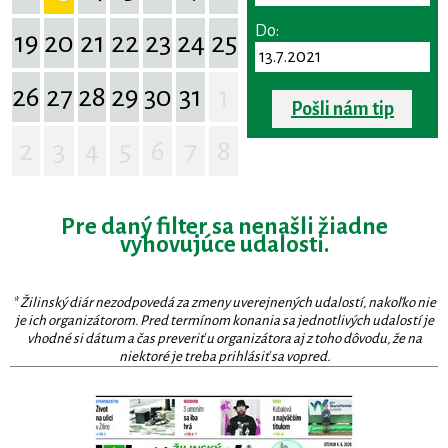
Do:
19
20
21
22
23
24
25
26
27
28
29
30
31
1
Pošli nám tip
2
3
4
5
6
7
8
Pre daný filter sa nenašli žiadne
vyhovujúce udalosti.
* Žilinský diár nezodpovedá za zmeny uverejnených udalostí, nakoľko nie
je ich organizátorom. Pred termínom konania sa jednotlivých udalostí je
vhodné si dátum a čas preveriť u organizátora aj z toho dôvodu, že na
niektoré je treba prihlásiť sa vopred.