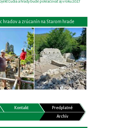
ojekt Ľudia a hrady bude pokračovať aj v roku 2027
c hradov a zrúcanín na Starom hrade
Kontakt
Predplatné
Archív