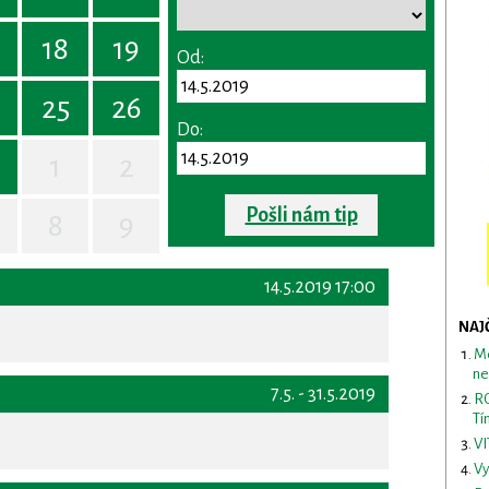
18
19
Od:
25
26
Do:
1
2
Pošli nám tip
8
9
14.5.2019 17:00
NAJ
Me
ne
7.5. - 31.5.2019
RO
Tí
VI
Vy