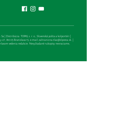
| Distribúcia: TOPAS, s. r. o., Slovenská pošta a kolportéri |
27, 810 05 Bratislava 15, e-mail:
zahranicna.tlac@slposta.sk
. |
hlasom vedenia redakcie. Nevyžiadané rukopisy nevraciame,