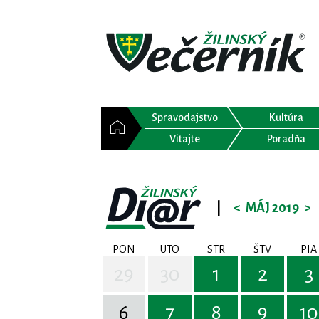
Spravodajstvo
Kultúra
Vitajte
Poradňa
|
<
MÁJ 2019
>
PON
UTO
STR
ŠTV
PIA
29
30
1
2
3
6
7
8
9
10