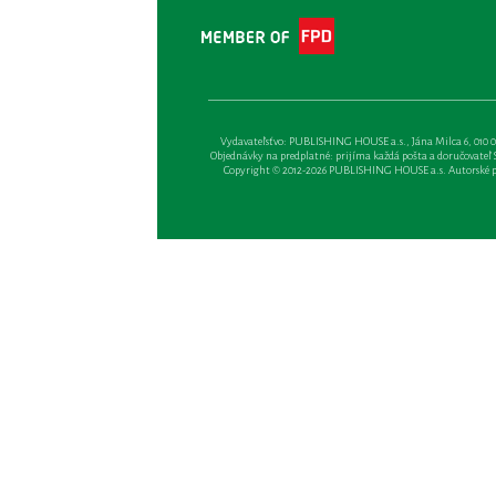
Vydavateľsťvo: PUBLISHING HOUSE a.s., Jána Milca 6, 010 01 Ži
Objednávky na predplatné: prijíma každá pošta a doručovateľ Sl
Copyright © 2012-2026 PUBLISHING HOUSE a.s. Autorské prá