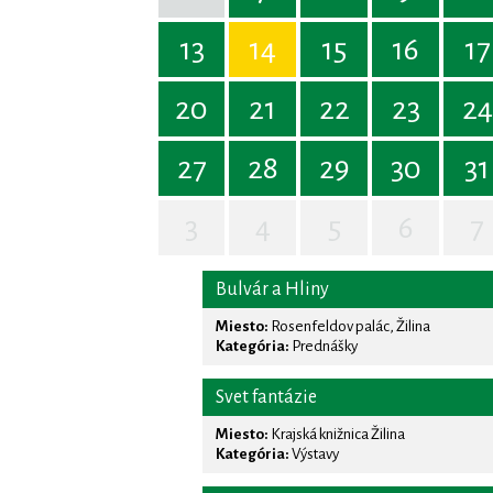
13
14
15
16
17
20
21
22
23
24
27
28
29
30
31
3
4
5
6
7
Bulvár a Hliny
Miesto:
Rosenfeldov palác, Žilina
Kategória:
Prednášky
Svet fantázie
Miesto:
Krajská knižnica Žilina
Kategória:
Výstavy