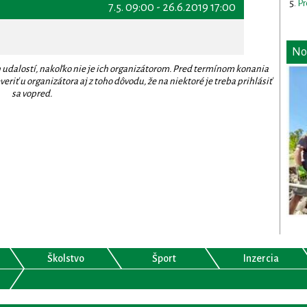
Pr
7.5. 09:00 - 26.6.2019 17:00
No
 udalostí, nakoľko nie je ich organizátorom. Pred termínom konania
eriť u organizátora aj z toho dôvodu, že na niektoré je treba prihlásiť
sa vopred.
Školstvo
Šport
Inzercia