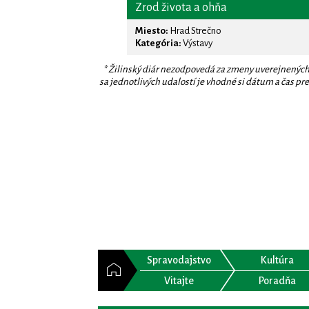
Zrod života a ohňa
Miesto:
Hrad Strečno
Kategória:
Výstavy
* Žilinský diár nezodpovedá za zmeny uverejnených
sa jednotlivých udalostí je vhodné si dátum a čas prev
Spravodajstvo
Kultúra
Vitajte
Poradňa