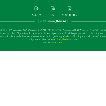
ARCHÍV
RSS
NEWSLETTER
lina, IČO: 46495959, DIČ: 2820016078, IČ DPH: SK2820016078, Zapísané v OR SR Žilina: vl. č. 10764/L, oddiel: Sa 
ovenskej pošty | Objednávky do zahraničia: Slovenská pošta, a. s., Stredisko predplatného tlače, Nám. slobody 
va vyhradené. Akékoľvek rozmnožovanie textu, fotografií a grafov len s výhradným a predchádzajúcim sú
neobjednané nehonorujeme.
Etický kódex novinára
Vyrobilo
Soft Studio