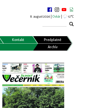
8. august 2026 |
Oskár
|
12°C
Kontakt
Predplatné
Archív