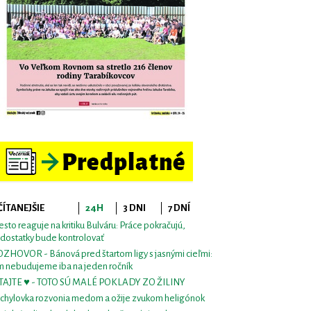
ČÍTANEJŠIE
24H
3 DNI
7 DNÍ
sto reaguje na kritiku Bulváru: Práce pokračujú,
dostatky bude kontrolovať
ZHOVOR - Bánová pred štartom ligy s jasnými cieľmi:
m nebudujeme iba na jeden ročník
TAJTE ♥ - TOTO SÚ MALÉ POKLADY ZO ŽILINY
chylovka rozvonia medom a ožije zvukom heligónok