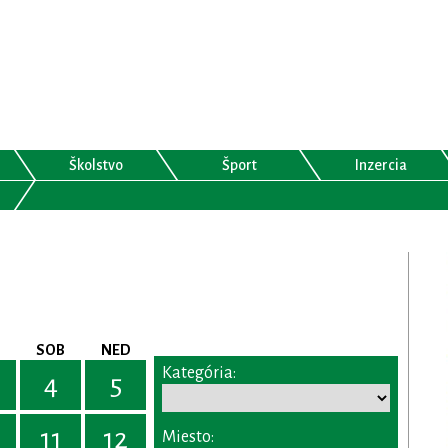
Školstvo
Šport
Inzercia
SOB
NED
Kategória:
4
5
11
12
Miesto: