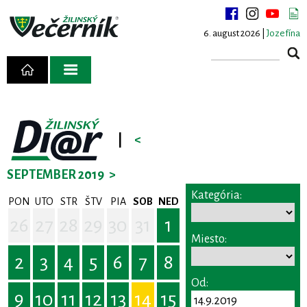
6. august 2026 |
Jozefína
|
<
SEPTEMBER 2019
>
Kategória:
PON
UTO
STR
ŠTV
PIA
SOB
NED
26
27
28
29
30
31
1
Miesto:
2
3
4
5
6
7
8
Od:
9
10
11
12
13
14
15