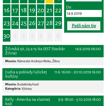
Do:
16
17
18
19
20
21
22
23
24
25
26
27
28
29
Pošli nám tip
30
1
2
3
4
5
6
Žilinská 50, 25 a 15-ka (KST Stavbár
14.9.2019 06:00
Žilina)
Miesto:
Námestie Andreja Hlinku, Žilina
Ľudia a poklady lužickej
11.6. 16:00 - 20.10.2019 16:00
kultúry
Miesto:
Budatínsky hrad
Kategória:
Výstavy
Kelly - Amerika na vlastnej
9.9. 18:00 - 5.10.2019 18:00
koži