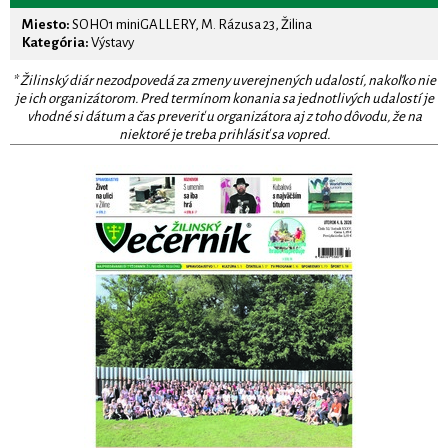
Miesto:
SOHO1 miniGALLERY, M. Rázusa 23, Žilina
Kategória:
Výstavy
* Žilinský diár nezodpovedá za zmeny uverejnených udalostí, nakoľko nie
je ich organizátorom. Pred termínom konania sa jednotlivých udalostí je
vhodné si dátum a čas preveriť u organizátora aj z toho dôvodu, že na
niektoré je treba prihlásiť sa vopred.