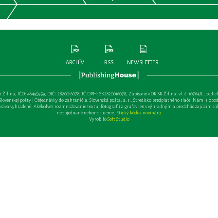
ARCHÍV
RSS
NEWSLETTER
lina, IČO: 46495959, DIČ: 2820016078, IČ DPH: SK2820016078, Zapísané v OR SR Žilina: vl. č. 10764/L, oddiel: Sa 
ovenskej pošty | Objednávky do zahraničia: Slovenská pošta, a. s., Stredisko predplatného tlače, Nám. slobody 
va vyhradené. Akékoľvek rozmnožovanie textu, fotografií a grafov len s výhradným a predchádzajúcim sú
neobjednané nehonorujeme.
Etický kódex novinára
Vyrobilo
Soft Studio