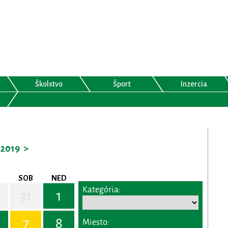
Školstvo
Šport
Inzercia
2019
>
SOB
NED
Kategória:
31
1
7
8
Miesto: