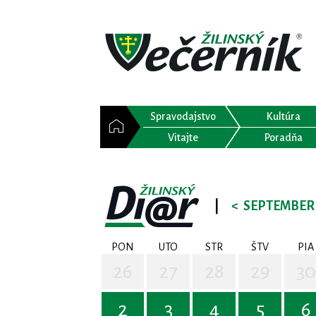
Spravodajstvo
Kultúra
Vitajte
Poradňa
|
<
SEPTEMBER 
PON
UTO
STR
ŠTV
PIA
26
27
28
29
30
2
3
4
5
6