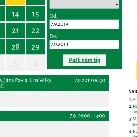
14
15
Od:
0
21
22
Do:
28
29
Pošli nám tip
5
6
. Jána Pavla II. na Veľký
7.9.2019 06:30
RŽ)
NAJ
VI
Na
po
7.9. 08:00 - 13:00
Me
ži
RO
sk