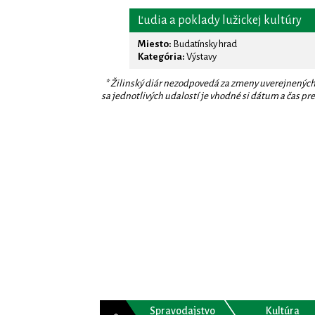
Ľudia a poklady lužickej kultúry
Miesto:
Budatínsky hrad
Kategória:
Výstavy
* Žilinský diár nezodpovedá za zmeny uverejnených
sa jednotlivých udalostí je vhodné si dátum a čas prev
Spravodajstvo
Kultúra