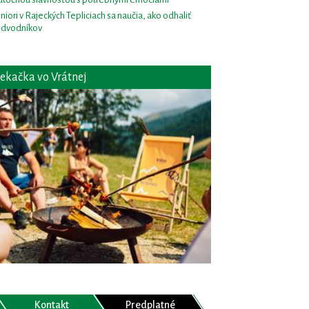
niori v Rajeckých Tepliciach sa naučia, ako odhaliť
dvodníkov
ekačka vo Vrátnej
Kontakt
Predplatné