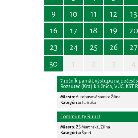
9
10
11
12
13
16
17
18
19
2
23
24
25
26
27
30
1
2
3
4
7.ročník pamät. výstupu na počesť sv
Rozsutec (Kraj. knižnica, VÚC, KST 
Miesto:
Autobusová stanica Žilina
Kategória:
Turistika
Community Run II
Miesto:
ZŠ Martinská, Žilina
Kategória:
Šport