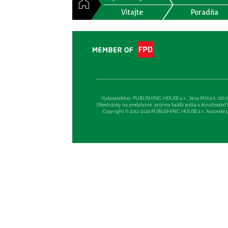
Vitajte
Poradňa
Vydavateľsťvo: PUBLISHING HOUSE a.s., Jána Milca 6, 010 01 Ži
Objednávky na predplatné: prijíma každá pošta a doručovateľ Sl
Copyright © 2012-2026 PUBLISHING HOUSE a.s. Autorské prá