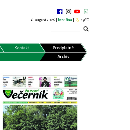
6. august 2026 |
Jozefína
|
19°C
Kontakt
Predplatné
Archív