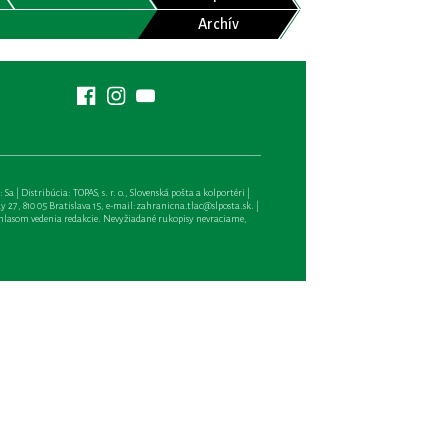
Archív
| Distribúcia: TOPAS, s. r. o., Slovenská pošta a kolportéri |
27, 810 05 Bratislava 15, e-mail:
zahranicna.tlac@slposta.sk
. |
hlasom vedenia redakcie. Nevyžiadané rukopisy nevraciame,