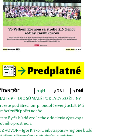
ČÍTANEJŠIE
24H
3 DNI
7 DNÍ
TAJTE ♥ - TOTO SÚ MALÉ POKLADY ZO ŽILINY
 ceste pod Strečnom pribudol červený asfalt. Má
môcť znížiť počet nehôd
sto Bytča hľadá vedúceho oddelenia výstavby a
votného prostredia
ZHOVOR – Igor Krško: Derby zápasy v regióne budú
utočnou slávnosťou s potrebnými emóciami