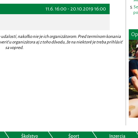
Se
11.6. 16:00 - 20.10.2019 16:00
po
Op
 udalostí, nakoľko nie je ich organizátorom. Pred termínom konania
eriť u organizátora aj z toho dôvodu, že na niektoré je treba prihlásiť
sa vopred.
Školstvo
Šport
Inzercia