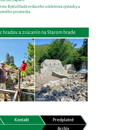
sto Bytča hľadá vedúceho oddelenia výstavby a
votného prostredia
c hradov a zrúcanín na Starom hrade
Kontakt
Predplatné
Archív