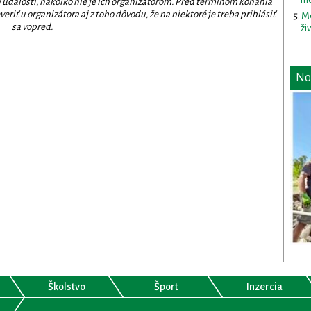
 udalostí, nakoľko nie je ich organizátorom. Pred termínom konania
eriť u organizátora aj z toho dôvodu, že na niektoré je treba prihlásiť
Me
sa vopred.
ži
No
Školstvo
Šport
Inzercia