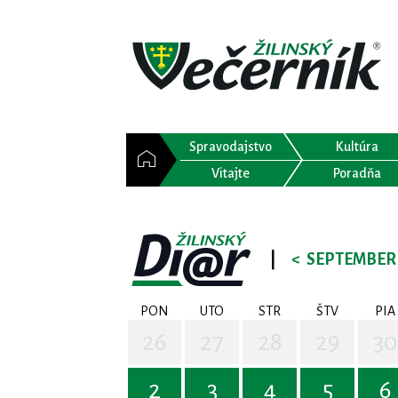
Spravodajstvo
Kultúra
Vitajte
Poradňa
|
<
SEPTEMBER 
PON
UTO
STR
ŠTV
PIA
26
27
28
29
30
2
3
4
5
6