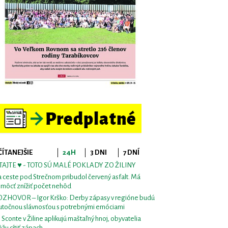
ČÍTANEJŠIE
24H
3 DNI
7 DNÍ
TAJTE ♥ - TOTO SÚ MALÉ POKLADY ZO ŽILINY
 ceste pod Strečnom pribudol červený asfalt. Má
môcť znížiť počet nehôd
ZHOVOR – Igor Krško: Derby zápasy v regióne budú
utočnou slávnosťou s potrebnými emóciami
i Sconte v Žiline aplikujú maštaľný hnoj, obyvatelia
žu cítiť zápach