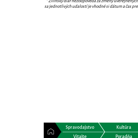
* Žilinský diár nezodpovedá za zmeny uverejnených
sa jednotlivých udalostí je vhodné si dátum a čas prev
Spravodajstvo
Kultúra
Vitajte
Poradňa