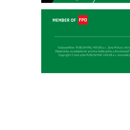
Vydavateľsťvo: PUBLISHING HOUSE a.s., Jána Milca 6, 010 01 Ži
Objednávky na predplatné: prijíma každá pošta a doručovateľ Sl
Copyright © 2012-2026 PUBLISHING HOUSE a.s. Autorské prá