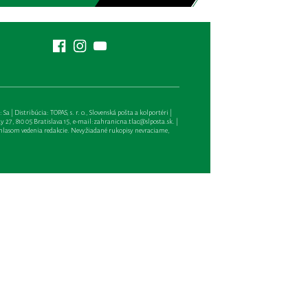
| Distribúcia: TOPAS, s. r. o., Slovenská pošta a kolportéri |
27, 810 05 Bratislava 15, e-mail:
zahranicna.tlac@slposta.sk
. |
hlasom vedenia redakcie. Nevyžiadané rukopisy nevraciame,