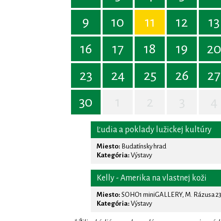
9
10
11
12
13
16
17
18
19
2
23
24
25
26
27
30
1
2
3
4
Ľudia a poklady lužickej kultúry
Miesto:
Budatínsky hrad
Kategória:
Výstavy
Kelly - Amerika na vlastnej koži
Miesto:
SOHO1 miniGALLERY, M. Rázusa 23,
Kategória:
Výstavy