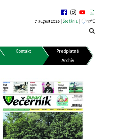
7. august 2026 |
Štefánia
|
17°C
Kontakt
Predplatné
Archív