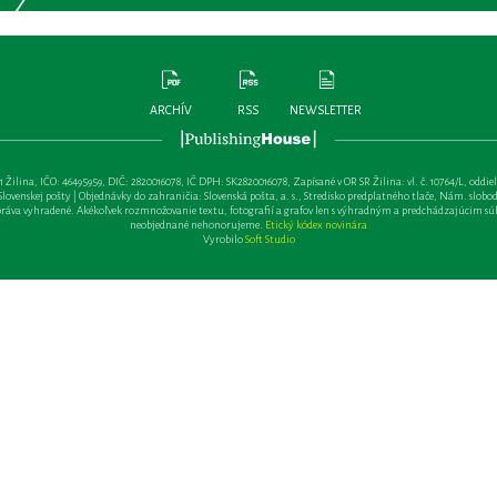
ARCHÍV
RSS
NEWSLETTER
lina, IČO: 46495959, DIČ: 2820016078, IČ DPH: SK2820016078, Zapísané v OR SR Žilina: vl. č. 10764/L, oddiel: Sa 
ovenskej pošty | Objednávky do zahraničia: Slovenská pošta, a. s., Stredisko predplatného tlače, Nám. slobody 
va vyhradené. Akékoľvek rozmnožovanie textu, fotografií a grafov len s výhradným a predchádzajúcim sú
neobjednané nehonorujeme.
Etický kódex novinára
Vyrobilo
Soft Studio