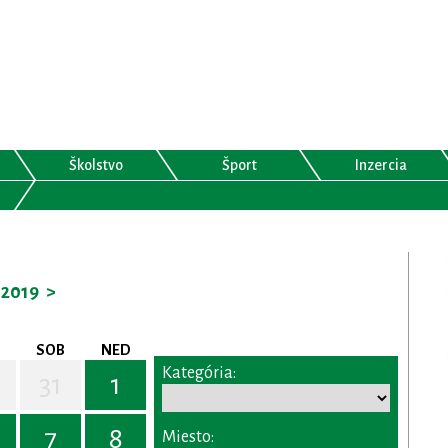
Školstvo
Šport
Inzercia
2019
>
SOB
NED
Kategória:
31
1
7
8
Miesto: