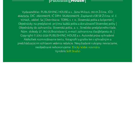
Vydavateľsťvo: PUBLISHING HOUSE a.s., Jána Milca 6, 010 01 Žilina, IČO:
46495959, DIČ: 2820016078, IČ DPH: SK2820016078, Zapísané v OR SR Žilina: vl. č.
10764/L, oddiel: Sa | Distribúcia: TOPAS, s. r. o., Slovenská pošta a kolportéri |
Objednávky na predplatné: prijíma každá pošta a doručovateľ Slovenskej pošty |
Objednávky do zahraničia: Slovenská pošta, a. s., Stredisko predplatného tlače,
Nám. slobody 27, 810 05 Bratislava 15, e-mail:
zahranicna.tlac@slposta.sk
. |
Copyright © 2012-2026 PUBLISHING HOUSE a.s. Autorské práva vyhradené.
Akékoľvek rozmnožovanie textu, fotografií a grafov len s výhradným a
predchádzajúcim súhlasom vedenia redakcie. Nevyžiadané rukopisy nevraciame,
neobjednané nehonorujeme.
Etický kódex novinára
Vyrobilo
Soft Studio