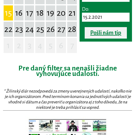
Do:
15
16
17
18
19
20
21
22
23
24
25
26
27
28
Pošli nám tip
1
2
3
4
5
6
7
Pre daný filter sa nenašli žiadne
vyhovujúce udalosti.
* Žilinský diár nezodpovedá za zmeny uverejnených udalostí, nakoľko nie
je ich organizátorom. Pred termínom konania sa jednotlivých udalostí je
vhodné si dátum a čas preveriť u organizátora aj z toho dôvodu, že na
niektoré je treba prihlásiť sa vopred.