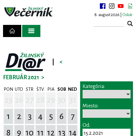
8. august 2026 |
Oskár
|
<
FEBRUÁR 2021
>
Kategória:
PON
UTO
STR
ŠTV
PIA
SOB
NED
25
26
27
28
29
30
31
Miesto:
1
2
3
4
5
6
7
Od:
8
9
10
11
12
13
14