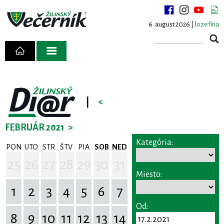
6. august 2026 |
Jozefína
|
<
FEBRUÁR 2021
>
Kategória:
PON
UTO
STR
ŠTV
PIA
SOB
NED
25
26
27
28
29
30
31
Miesto:
1
2
3
4
5
6
7
Od:
8
9
10
11
12
13
14