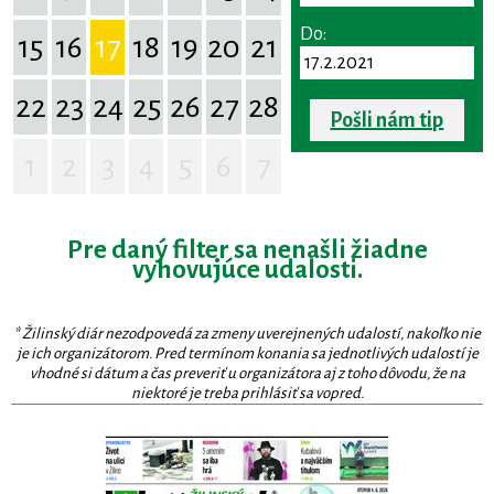
Do:
15
16
17
18
19
20
21
22
23
24
25
26
27
28
Pošli nám tip
1
2
3
4
5
6
7
Pre daný filter sa nenašli žiadne
vyhovujúce udalosti.
* Žilinský diár nezodpovedá za zmeny uverejnených udalostí, nakoľko nie
je ich organizátorom. Pred termínom konania sa jednotlivých udalostí je
vhodné si dátum a čas preveriť u organizátora aj z toho dôvodu, že na
niektoré je treba prihlásiť sa vopred.