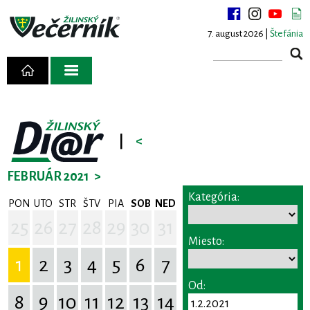
7. august 2026 |
Štefánia
|
<
FEBRUÁR 2021
>
Kategória:
PON
UTO
STR
ŠTV
PIA
SOB
NED
25
26
27
28
29
30
31
Miesto:
1
2
3
4
5
6
7
Od:
8
9
10
11
12
13
14