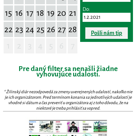
Do:
15
16
17
18
19
20
21
22
23
24
25
26
27
28
Pošli nám tip
1
2
3
4
5
6
7
Pre daný filter sa nenašli žiadne
vyhovujúce udalosti.
* Žilinský diár nezodpovedá za zmeny uverejnených udalostí, nakoľko nie
je ich organizátorom. Pred termínom konania sa jednotlivých udalostí je
vhodné si dátum a čas preveriť u organizátora aj z toho dôvodu, že na
niektoré je treba prihlásiť sa vopred.