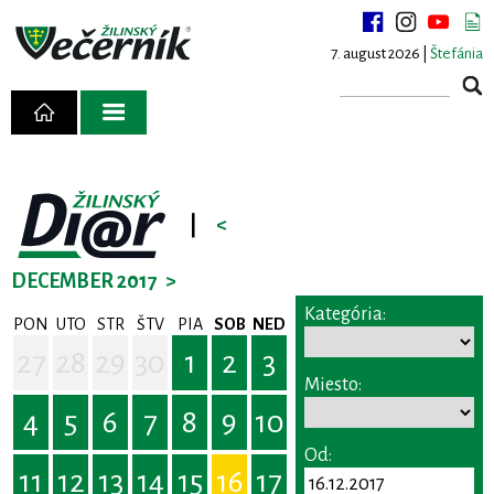
7. august 2026 |
Štefánia
|
<
DECEMBER 2017
>
Kategória:
PON
UTO
STR
ŠTV
PIA
SOB
NED
27
28
29
30
1
2
3
Miesto:
4
5
6
7
8
9
10
Od:
11
12
13
14
15
16
17