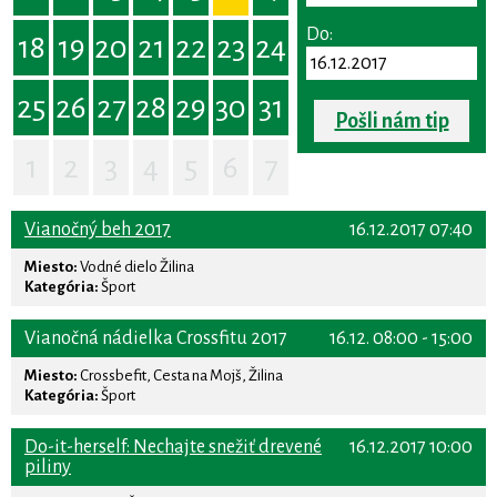
Do:
18
19
20
21
22
23
24
25
26
27
28
29
30
31
Pošli nám tip
1
2
3
4
5
6
7
Vianočný beh 2017
16.12.2017 07:40
Miesto:
Vodné dielo Žilina
Kategória:
Šport
Vianočná nádielka Crossfitu 2017
16.12. 08:00 - 15:00
Miesto:
Crossbefit, Cesta na Mojš, Žilina
Kategória:
Šport
Do-it-herself: Nechajte snežiť drevené
16.12.2017 10:00
piliny