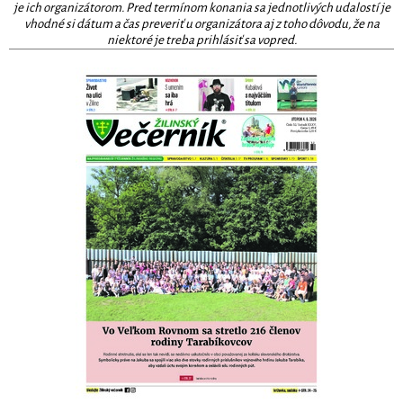
je ich organizátorom. Pred termínom konania sa jednotlivých udalostí je
vhodné si dátum a čas preveriť u organizátora aj z toho dôvodu, že na
niektoré je treba prihlásiť sa vopred.