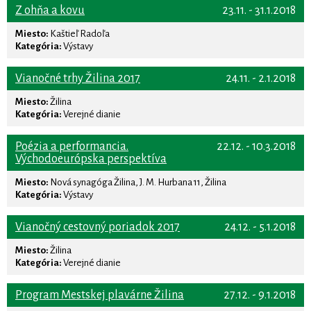
Z ohňa a kovu
23.11. - 31.1.2018
Miesto:
Kaštieľ Radoľa
Kategória:
Výstavy
Vianočné trhy Žilina 2017
24.11. - 2.1.2018
Miesto:
Žilina
Kategória:
Verejné dianie
Poézia a performancia.
22.12. - 10.3.2018
Východoeurópska perspektíva
Miesto:
Nová synagóga Žilina, J. M. Hurbana 11, Žilina
Kategória:
Výstavy
Vianočný cestovný poriadok 2017
24.12. - 5.1.2018
Miesto:
Žilina
Kategória:
Verejné dianie
Program Mestskej plavárne Žilina
27.12. - 9.1.2018