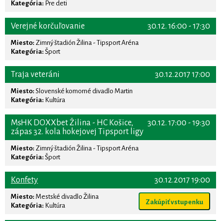
Kategória:
Pre deti
Verejné korčuľovanie
30.12. 16:00 - 17:30
Miesto:
Zimný štadión Žilina - Tipsport Aréna
Kategória:
Šport
Traja veteráni
30.12.2017 17:00
Miesto:
Slovenské komorné divadlo Martin
Kategória:
Kultúra
MsHK DOXXbet Žilina - HC Košice,
30.12. 17:00 - 19:30
zápas 32. kola hokejovej Tipsport ligy
Miesto:
Zimný štadión Žilina - Tipsport Aréna
Kategória:
Šport
Konfety
30.12.2017 19:00
Miesto:
Mestské divadlo Žilina
Zakúpiť vstupenku
Kategória:
Kultúra