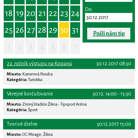
Do:
18
19
20
21
22
23
24
25
26
27
28
29
30
31
Pošli nám tip
1
2
3
4
5
6
7
22. ročník výstupu na Kopanú
30.12.2017 08:30
Miesto:
Kamenná Poruba
Kategória:
Turistika
Verejné korčuľovanie
30.12. 14:00 - 15:30
Miesto:
Zimný štadión Žilina - Tipsport Aréna
Kategória:
Šport
Tvorivé dielne
30.12.2017 15:00
Miesto:
OC Mirage, Žilina