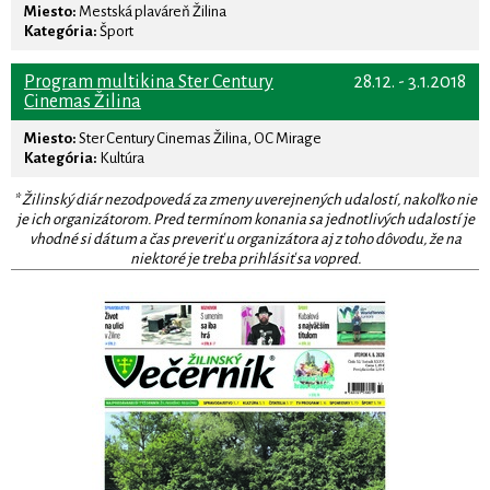
Miesto:
Mestská plaváreň Žilina
Kategória:
Šport
Program multikina Ster Century
28.12. - 3.1.2018
Cinemas Žilina
Miesto:
Ster Century Cinemas Žilina, OC Mirage
Kategória:
Kultúra
* Žilinský diár nezodpovedá za zmeny uverejnených udalostí, nakoľko nie
je ich organizátorom. Pred termínom konania sa jednotlivých udalostí je
vhodné si dátum a čas preveriť u organizátora aj z toho dôvodu, že na
niektoré je treba prihlásiť sa vopred.