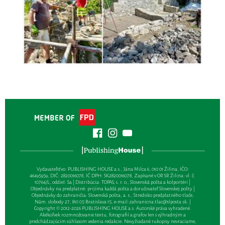
Vydavateľsťvo: PUBLISHING HOUSE a.s., Jána Milca 6, 010 01 Žilina, IČO:
46495959, DIČ: 2820016078, IČ DPH: SK2820016078, Zapísané v OR SR Žilina: vl. č.
10764/L, oddiel: Sa | Distribúcia: TOPAS, s. r. o., Slovenská pošta a kolportéri |
Objednávky na predplatné: prijíma každá pošta a doručovateľ Slovenskej pošty |
Objednávky do zahraničia: Slovenská pošta, a. s., Stredisko predplatného tlače,
Nám. slobody 27, 810 05 Bratislava 15, e-mail:
zahranicna.tlac@slposta.sk
. |
Copyright © 2012-2026 PUBLISHING HOUSE a.s. Autorské práva vyhradené.
Akékoľvek rozmnožovanie textu, fotografií a grafov len s výhradným a
predchádzajúcim súhlasom vedenia redakcie. Nevyžiadané rukopisy nevraciame,