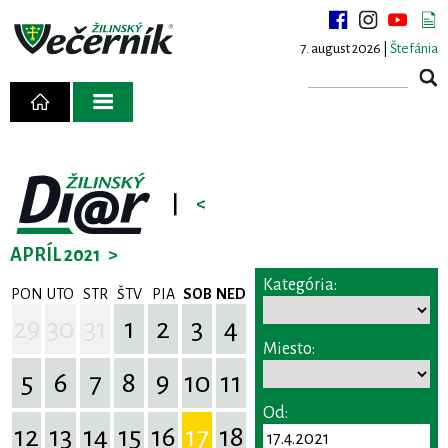
7. august 2026 |
Štefánia
|
<
APRÍL 2021
>
Kategória:
PON
UTO
STR
ŠTV
PIA
SOB
NED
29
30
31
1
2
3
4
Miesto:
5
6
7
8
9
10
11
Od:
12
13
14
15
16
17
18