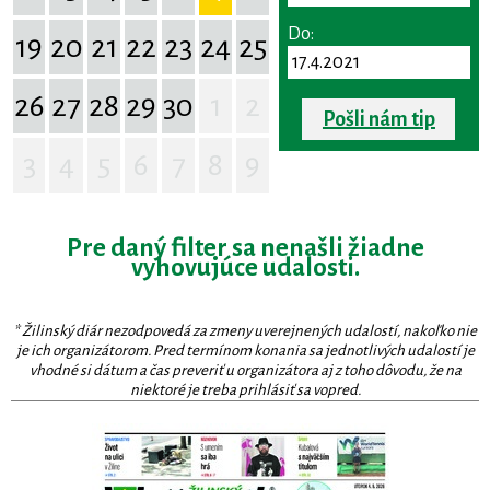
Do:
19
20
21
22
23
24
25
26
27
28
29
30
1
2
Pošli nám tip
3
4
5
6
7
8
9
Pre daný filter sa nenašli žiadne
vyhovujúce udalosti.
* Žilinský diár nezodpovedá za zmeny uverejnených udalostí, nakoľko nie
je ich organizátorom. Pred termínom konania sa jednotlivých udalostí je
vhodné si dátum a čas preveriť u organizátora aj z toho dôvodu, že na
niektoré je treba prihlásiť sa vopred.