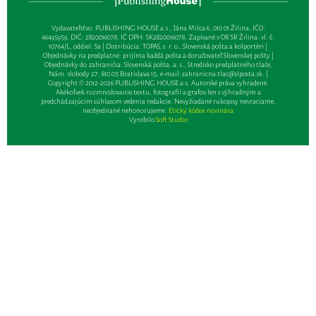
Vydavateľsťvo: PUBLISHING HOUSE a.s., Jána Milca 6, 010 01 Žilina, IČO:
46495959, DIČ: 2820016078, IČ DPH: SK2820016078, Zapísané v OR SR Žilina: vl. č.
10764/L, oddiel: Sa | Distribúcia: TOPAS, s. r. o., Slovenská pošta a kolportéri |
Objednávky na predplatné: prijíma každá pošta a doručovateľ Slovenskej pošty |
Objednávky do zahraničia: Slovenská pošta, a. s., Stredisko predplatného tlače,
Nám. slobody 27, 810 05 Bratislava 15, e-mail:
zahranicna.tlac@slposta.sk
. |
Copyright © 2012-2026 PUBLISHING HOUSE a.s. Autorské práva vyhradené.
Akékoľvek rozmnožovanie textu, fotografií a grafov len s výhradným a
predchádzajúcim súhlasom vedenia redakcie. Nevyžiadané rukopisy nevraciame,
neobjednané nehonorujeme.
Etický kódex novinára
Vyrobilo
Soft Studio