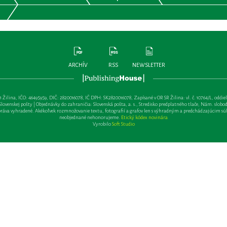
ARCHÍV
RSS
NEWSLETTER
lina, IČO: 46495959, DIČ: 2820016078, IČ DPH: SK2820016078, Zapísané v OR SR Žilina: vl. č. 10764/L, oddiel: Sa 
ovenskej pošty | Objednávky do zahraničia: Slovenská pošta, a. s., Stredisko predplatného tlače, Nám. slobody 
va vyhradené. Akékoľvek rozmnožovanie textu, fotografií a grafov len s výhradným a predchádzajúcim sú
neobjednané nehonorujeme.
Etický kódex novinára
Vyrobilo
Soft Studio