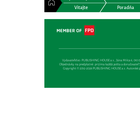
Vitajte
Poradňa
Vydavateľsťvo: PUBLISHING HOUSE a.s., Jána Milca 6, 010 01 Ži
Objednávky na predplatné: prijíma každá pošta a doručovateľ Sl
Copyright © 2012-2026 PUBLISHING HOUSE a.s. Autorské prá