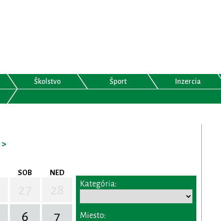
Školstvo
Šport
Inzercia
>
SOB
NED
Kategória:
27
28
6
7
Miesto: