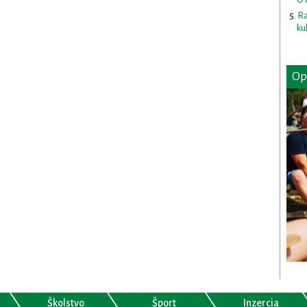
Ra
ku
Op
Školstvo
Šport
Inzercia