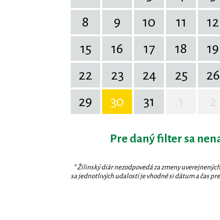
8
9
10
11
12
15
16
17
18
19
22
23
24
25
26
29
30
31
1
2
Pre daný filter sa nen
* Žilinský diár nezodpovedá za zmeny uverejnených
sa jednotlivých udalostí je vhodné si dátum a čas prev