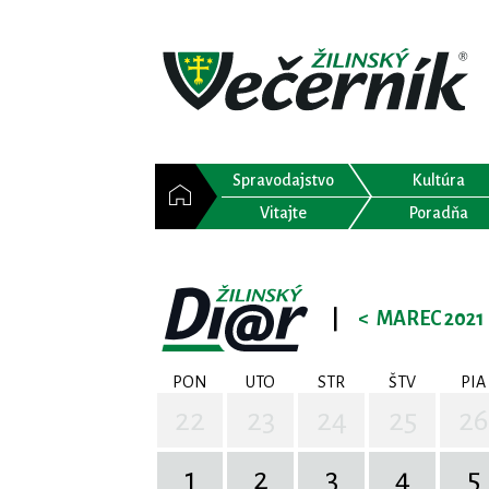
Spravodajstvo
Kultúra
Vitajte
Poradňa
|
<
MAREC 2021
PON
UTO
STR
ŠTV
PIA
22
23
24
25
26
1
2
3
4
5