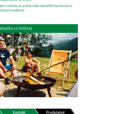
jec v sobotu už 43.krát ožije najväčším športovým a
ltúrnym sviatkom!
ekačka vo Vrátnej
Kontakt
Predplatné