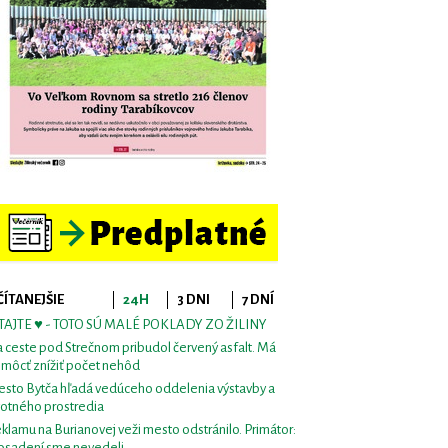
ČÍTANEJŠIE
24H
3 DNI
7 DNÍ
TAJTE ♥ - TOTO SÚ MALÉ POKLADY ZO ŽILINY
 ceste pod Strečnom pribudol červený asfalt. Má
môcť znížiť počet nehôd
sto Bytča hľadá vedúceho oddelenia výstavby a
votného prostredia
klamu na Burianovej veži mesto odstránilo. Primátor:
osadení sme nevedeli