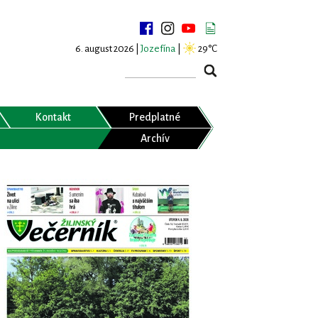
6. august 2026 |
Jozefína
|
29°C
Kontakt
Predplatné
Archív