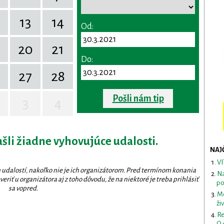
13
14
Od:
20
21
Do:
27
28
Pošli nám tip
3
4
ašli žiadne vyhovujúce udalosti.
NAJ
VI
 udalostí, nakoľko nie je ich organizátorom. Pred termínom konania
Na
eriť u organizátora aj z toho dôvodu, že na niektoré je treba prihlásiť
po
sa vopred.
Me
ži
Re
O 