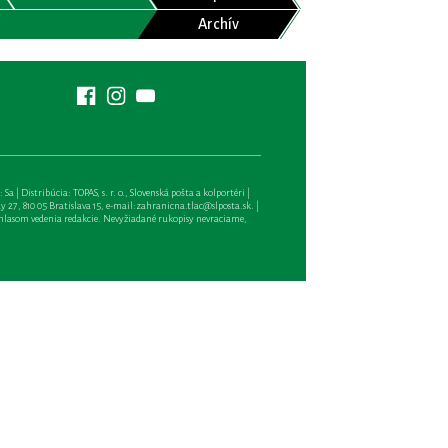
Archív
| Distribúcia: TOPAS, s. r. o., Slovenská pošta a kolportéri |
27, 810 05 Bratislava 15, e-mail:
zahranicna.tlac@slposta.sk
. |
hlasom vedenia redakcie. Nevyžiadané rukopisy nevraciame,