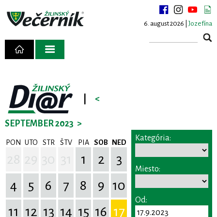
6. august 2026 |
Jozefína
|
<
SEPTEMBER 2023
>
Kategória:
PON
UTO
STR
ŠTV
PIA
SOB
NED
28
29
30
31
1
2
3
Miesto:
4
5
6
7
8
9
10
Od:
11
12
13
14
15
16
17