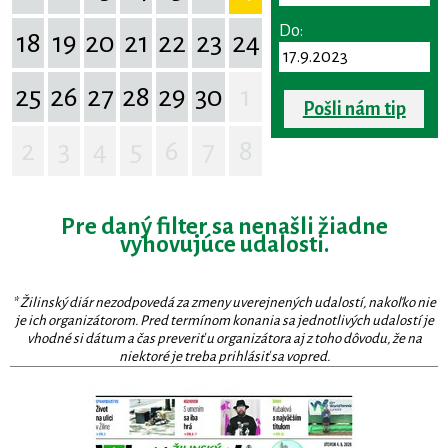
Do:
18
19
20
21
22
23
24
25
26
27
28
29
30
1
Pošli nám tip
2
3
4
5
6
7
8
Pre daný filter sa nenašli žiadne
vyhovujúce udalosti.
* Žilinský diár nezodpovedá za zmeny uverejnených udalostí, nakoľko nie
je ich organizátorom. Pred termínom konania sa jednotlivých udalostí je
vhodné si dátum a čas preveriť u organizátora aj z toho dôvodu, že na
niektoré je treba prihlásiť sa vopred.