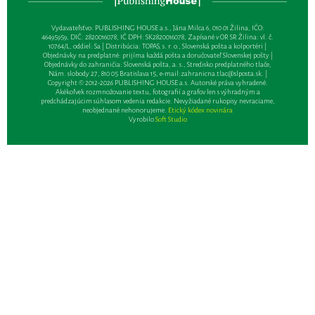
Vydavateľsťvo: PUBLISHING HOUSE a.s., Jána Milca 6, 010 01 Žilina, IČO:
46495959, DIČ: 2820016078, IČ DPH: SK2820016078, Zapísané v OR SR Žilina: vl. č.
10764/L, oddiel: Sa | Distribúcia: TOPAS, s. r. o., Slovenská pošta a kolportéri |
Objednávky na predplatné: prijíma každá pošta a doručovateľ Slovenskej pošty |
Objednávky do zahraničia: Slovenská pošta, a. s., Stredisko predplatného tlače,
Nám. slobody 27, 810 05 Bratislava 15, e-mail:
zahranicna.tlac@slposta.sk
. |
Copyright © 2012-2026 PUBLISHING HOUSE a.s. Autorské práva vyhradené.
Akékoľvek rozmnožovanie textu, fotografií a grafov len s výhradným a
predchádzajúcim súhlasom vedenia redakcie. Nevyžiadané rukopisy nevraciame,
neobjednané nehonorujeme.
Etický kódex novinára
Vyrobilo
Soft Studio