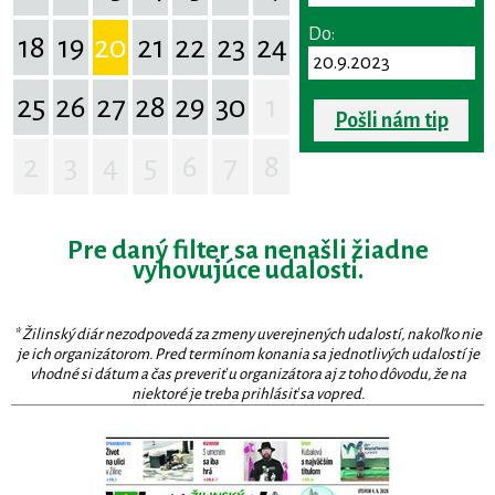
Do:
18
19
20
21
22
23
24
25
26
27
28
29
30
1
Pošli nám tip
2
3
4
5
6
7
8
Pre daný filter sa nenašli žiadne
vyhovujúce udalosti.
* Žilinský diár nezodpovedá za zmeny uverejnených udalostí, nakoľko nie
je ich organizátorom. Pred termínom konania sa jednotlivých udalostí je
vhodné si dátum a čas preveriť u organizátora aj z toho dôvodu, že na
niektoré je treba prihlásiť sa vopred.