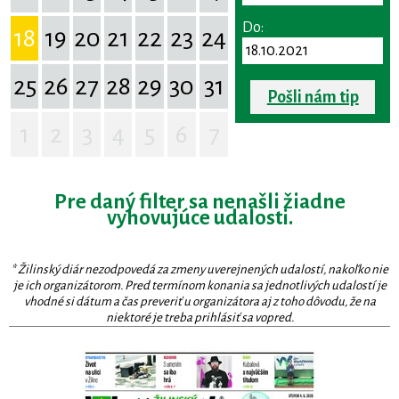
Do:
18
19
20
21
22
23
24
25
26
27
28
29
30
31
Pošli nám tip
1
2
3
4
5
6
7
Pre daný filter sa nenašli žiadne
vyhovujúce udalosti.
* Žilinský diár nezodpovedá za zmeny uverejnených udalostí, nakoľko nie
je ich organizátorom. Pred termínom konania sa jednotlivých udalostí je
vhodné si dátum a čas preveriť u organizátora aj z toho dôvodu, že na
niektoré je treba prihlásiť sa vopred.