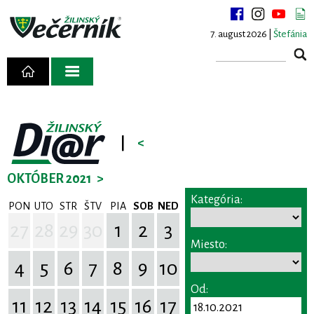
7. august 2026 |
Štefánia
|
<
OKTÓBER 2021
>
Kategória:
PON
UTO
STR
ŠTV
PIA
SOB
NED
27
28
29
30
1
2
3
Miesto:
4
5
6
7
8
9
10
Od:
11
12
13
14
15
16
17