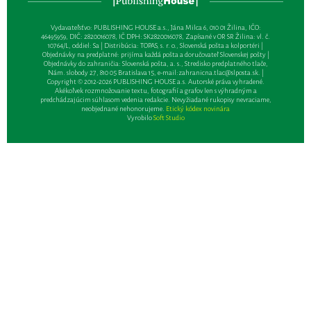
Vydavateľsťvo: PUBLISHING HOUSE a.s., Jána Milca 6, 010 01 Žilina, IČO:
46495959, DIČ: 2820016078, IČ DPH: SK2820016078, Zapísané v OR SR Žilina: vl. č.
10764/L, oddiel: Sa | Distribúcia: TOPAS, s. r. o., Slovenská pošta a kolportéri |
Objednávky na predplatné: prijíma každá pošta a doručovateľ Slovenskej pošty |
Objednávky do zahraničia: Slovenská pošta, a. s., Stredisko predplatného tlače,
Nám. slobody 27, 810 05 Bratislava 15, e-mail:
zahranicna.tlac@slposta.sk
. |
Copyright © 2012-2026 PUBLISHING HOUSE a.s. Autorské práva vyhradené.
Akékoľvek rozmnožovanie textu, fotografií a grafov len s výhradným a
predchádzajúcim súhlasom vedenia redakcie. Nevyžiadané rukopisy nevraciame,
neobjednané nehonorujeme.
Etický kódex novinára
Vyrobilo
Soft Studio