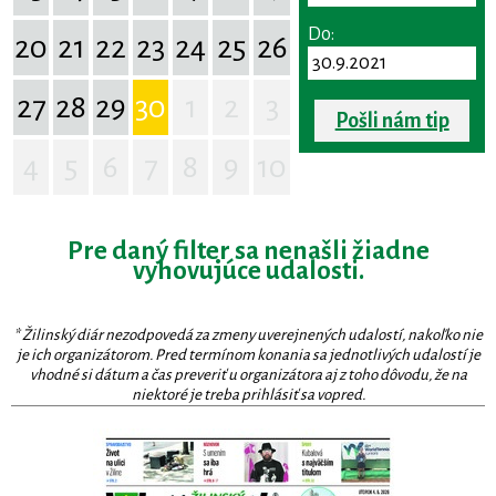
Do:
20
21
22
23
24
25
26
27
28
29
30
1
2
3
Pošli nám tip
4
5
6
7
8
9
10
Pre daný filter sa nenašli žiadne
vyhovujúce udalosti.
* Žilinský diár nezodpovedá za zmeny uverejnených udalostí, nakoľko nie
je ich organizátorom. Pred termínom konania sa jednotlivých udalostí je
vhodné si dátum a čas preveriť u organizátora aj z toho dôvodu, že na
niektoré je treba prihlásiť sa vopred.