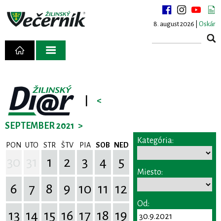
8. august 2026 |
Oskár
|
<
SEPTEMBER 2021
>
Kategória:
PON
UTO
STR
ŠTV
PIA
SOB
NED
30
31
1
2
3
4
5
Miesto:
6
7
8
9
10
11
12
Od:
13
14
15
16
17
18
19