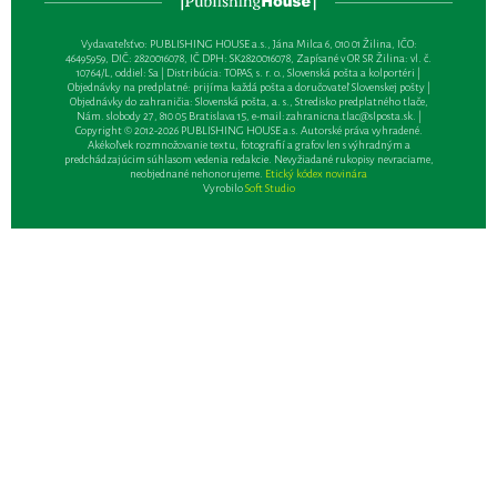
Vydavateľsťvo: PUBLISHING HOUSE a.s., Jána Milca 6, 010 01 Žilina, IČO:
46495959, DIČ: 2820016078, IČ DPH: SK2820016078, Zapísané v OR SR Žilina: vl. č.
10764/L, oddiel: Sa | Distribúcia: TOPAS, s. r. o., Slovenská pošta a kolportéri |
Objednávky na predplatné: prijíma každá pošta a doručovateľ Slovenskej pošty |
Objednávky do zahraničia: Slovenská pošta, a. s., Stredisko predplatného tlače,
Nám. slobody 27, 810 05 Bratislava 15, e-mail:
zahranicna.tlac@slposta.sk
. |
Copyright © 2012-2026 PUBLISHING HOUSE a.s. Autorské práva vyhradené.
Akékoľvek rozmnožovanie textu, fotografií a grafov len s výhradným a
predchádzajúcim súhlasom vedenia redakcie. Nevyžiadané rukopisy nevraciame,
neobjednané nehonorujeme.
Etický kódex novinára
Vyrobilo
Soft Studio