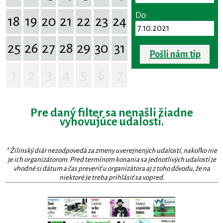
Do:
18
19
20
21
22
23
24
25
26
27
28
29
30
31
Pošli nám tip
1
2
3
4
5
6
7
Pre daný filter sa nenašli žiadne
vyhovujúce udalosti.
* Žilinský diár nezodpovedá za zmeny uverejnených udalostí, nakoľko nie
je ich organizátorom. Pred termínom konania sa jednotlivých udalostí je
vhodné si dátum a čas preveriť u organizátora aj z toho dôvodu, že na
niektoré je treba prihlásiť sa vopred.