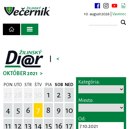
10. august 2026 |
Vavrinec
|
<
OKTÓBER 2021
>
Kategória:
PON
UTO
STR
ŠTV
PIA
SOB
NED
27
28
29
30
1
2
3
Miesto:
4
5
6
7
8
9
10
Od:
11
12
13
14
15
16
17