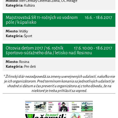
Miesto:
Ster Century Cinemas Žilina, OC Mirage
Kategória:
Kultúra
Majstrovstvá SR 11-ročných vo vodnom
16.6. - 18.6.2017
póle / kúpalisko
Miesto:
Vrútky
Kategória:
Šport
Otcovia deťom 2017 / 16. ročník
17.6. 10:00 - 18.6.2017
športovo-súťažného dňa / letisko nad Rosinou
Miesto:
Rosina
Kategória:
Pre deti
* Žilinský diár nezodpovedá za zmeny uverejnených udalostí, nakoľko nie
je ich organizátorom. Pred termínom konania sa jednotlivých udalostí je
vhodné si dátum a čas preveriť u organizátora aj z toho dôvodu, že na
niektoré je treba prihlásiť sa vopred.