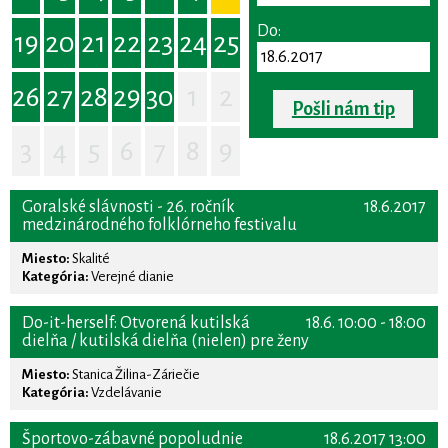
Do:
19
20
21
22
23
24
25
26
27
28
29
30
1
2
Pošli nám tip
3
4
5
6
7
8
9
Goralské slávnosti - 26. ročník
18.6.2017
medzinárodného folklórneho festivalu
Miesto:
Skalité
Kategória:
Verejné dianie
Do-it-herself: Otvorená kutilská
18.6. 10:00 - 18:00
dielňa / kutilská dielňa (nielen) pre ženy
Miesto:
Stanica Žilina-Záriečie
Kategória:
Vzdelávanie
Športovo-zábavné popoludnie
18.6.2017 13:00