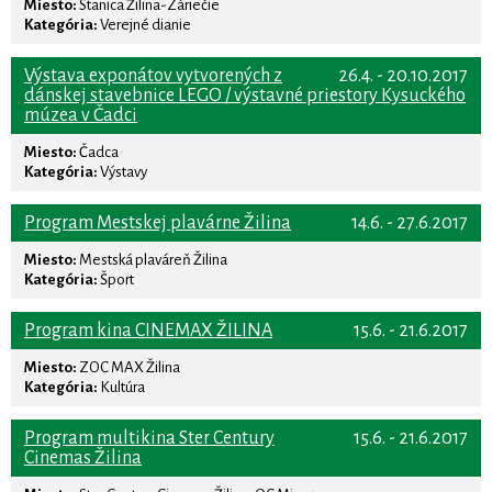
Miesto:
Stanica Žilina-Záriečie
Kategória:
Verejné dianie
Výstava exponátov vytvorených z
26.4. - 20.10.2017
dánskej stavebnice LEGO / výstavné priestory Kysuckého
múzea v Čadci
Miesto:
Čadca
Kategória:
Výstavy
Program Mestskej plavárne Žilina
14.6. - 27.6.2017
Miesto:
Mestská plaváreň Žilina
Kategória:
Šport
Program kina CINEMAX ŽILINA
15.6. - 21.6.2017
Miesto:
ZOC MAX Žilina
Kategória:
Kultúra
Program multikina Ster Century
15.6. - 21.6.2017
Cinemas Žilina