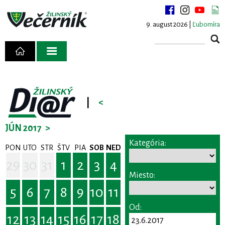
9. august 2026 |
Ľubomíra
|
<
JÚN 2017
>
Kategória:
PON
UTO
STR
ŠTV
PIA
SOB
NED
29
30
31
1
2
3
4
Miesto:
5
6
7
8
9
10
11
Od:
12
13
14
15
16
17
18