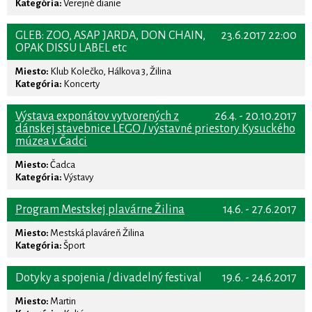
Kategória:
Verejné dianie
GLEB: ZOO, ASAP JARDA, DON CHAIN,
23.6.2017 22:00
OPAK DISSU LABEL etc
Miesto:
Klub Kolečko, Hálkova 3, Žilina
Kategória:
Koncerty
Výstava exponátov vytvorených z
26.4. - 20.10.2017
dánskej stavebnice LEGO / výstavné priestory Kysuckého
múzea v Čadci
Miesto:
Čadca
Kategória:
Výstavy
Program Mestskej plavárne Žilina
14.6. - 27.6.2017
Miesto:
Mestská plaváreň Žilina
Kategória:
Šport
Dotyky a spojenia / divadelný festival
19.6. - 24.6.2017
Miesto:
Martin