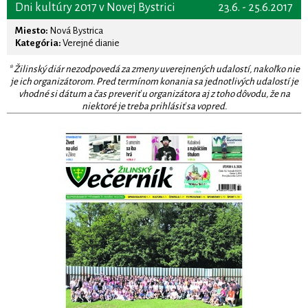
Dni kultúry 2017 v Novej Bystrici
23.6. - 25.6.2017
Miesto:
Nová Bystrica
Kategória:
Verejné dianie
* Žilinský diár nezodpovedá za zmeny uverejnených udalostí, nakoľko nie
je ich organizátorom. Pred termínom konania sa jednotlivých udalostí je
vhodné si dátum a čas preveriť u organizátora aj z toho dôvodu, že na
niektoré je treba prihlásiť sa vopred.