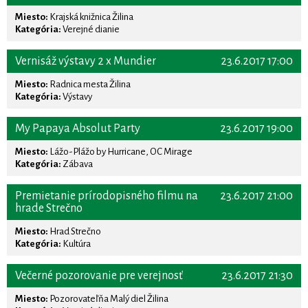
Miesto:
Krajská knižnica Žilina
Kategória:
Verejné dianie
Vernisáž výstavy 2 x Mundier
23.6.2017 17:00
Miesto:
Radnica mesta Žilina
Kategória:
Výstavy
My Papaya Absolut Party
23.6.2017 19:00
Miesto:
Lážo-Plážo by Hurricane, OC Mirage
Kategória:
Zábava
Premietanie prírodopisného filmu na
23.6.2017 21:00
hrade Strečno
Miesto:
Hrad Strečno
Kategória:
Kultúra
Večerné pozorovanie pre verejnosť
23.6.2017 21:30
Miesto:
Pozorovateľňa Malý diel Žilina