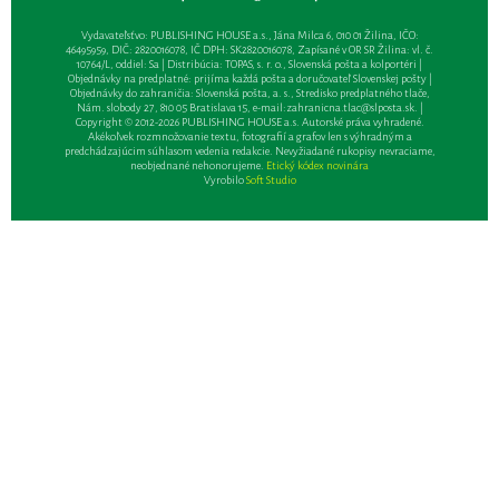
Vydavateľsťvo: PUBLISHING HOUSE a.s., Jána Milca 6, 010 01 Žilina, IČO:
46495959, DIČ: 2820016078, IČ DPH: SK2820016078, Zapísané v OR SR Žilina: vl. č.
10764/L, oddiel: Sa | Distribúcia: TOPAS, s. r. o., Slovenská pošta a kolportéri |
Objednávky na predplatné: prijíma každá pošta a doručovateľ Slovenskej pošty |
Objednávky do zahraničia: Slovenská pošta, a. s., Stredisko predplatného tlače,
Nám. slobody 27, 810 05 Bratislava 15, e-mail:
zahranicna.tlac@slposta.sk
. |
Copyright © 2012-2026 PUBLISHING HOUSE a.s. Autorské práva vyhradené.
Akékoľvek rozmnožovanie textu, fotografií a grafov len s výhradným a
predchádzajúcim súhlasom vedenia redakcie. Nevyžiadané rukopisy nevraciame,
neobjednané nehonorujeme.
Etický kódex novinára
Vyrobilo
Soft Studio