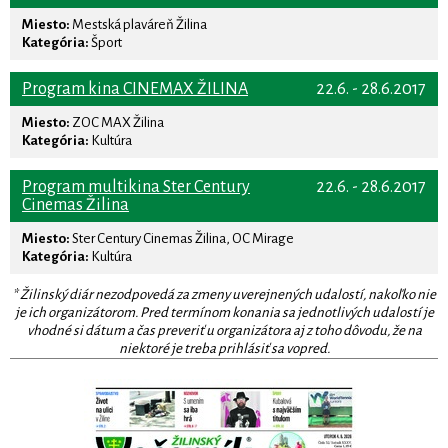
Miesto:
Mestská plaváreň Žilina
Kategória:
Šport
Program kina CINEMAX ŽILINA
22.6. - 28.6.2017
Miesto:
ZOC MAX Žilina
Kategória:
Kultúra
Program multikina Ster Century
22.6. - 28.6.2017
Cinemas Žilina
Miesto:
Ster Century Cinemas Žilina, OC Mirage
Kategória:
Kultúra
* Žilinský diár nezodpovedá za zmeny uverejnených udalostí, nakoľko nie
je ich organizátorom. Pred termínom konania sa jednotlivých udalostí je
vhodné si dátum a čas preveriť u organizátora aj z toho dôvodu, že na
niektoré je treba prihlásiť sa vopred.