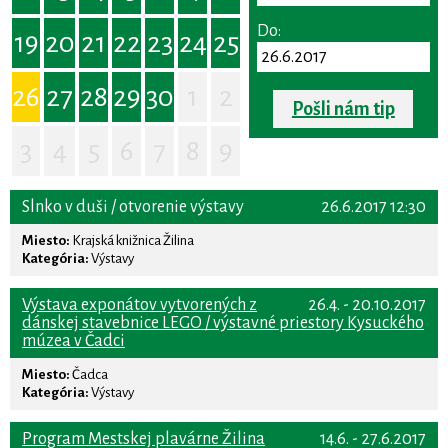
Do:
19
20
21
22
23
24
25
26
27
28
29
30
1
2
Pošli nám tip
3
4
5
6
7
8
9
Slnko v duši / otvorenie výstavy
26.6.2017 12:30
Miesto:
Krajská knižnica Žilina
Kategória:
Výstavy
Výstava exponátov vytvorených z
26.4. - 20.10.2017
dánskej stavebnice LEGO / výstavné priestory Kysuckého
múzea v Čadci
Miesto:
Čadca
Kategória:
Výstavy
Program Mestskej plavárne Žilina
14.6. - 27.6.2017