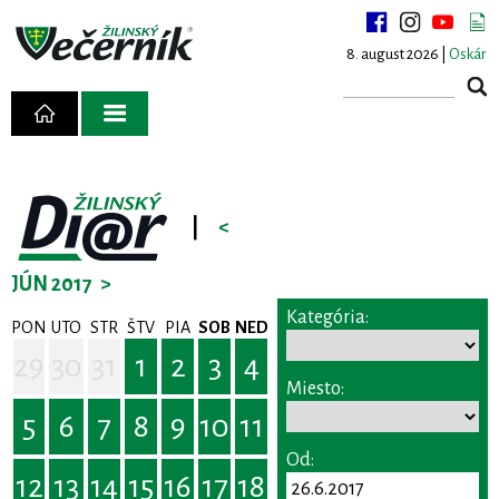
8. august 2026 |
Oskár
|
<
JÚN 2017
>
Kategória:
PON
UTO
STR
ŠTV
PIA
SOB
NED
29
30
31
1
2
3
4
Miesto:
5
6
7
8
9
10
11
Od:
12
13
14
15
16
17
18